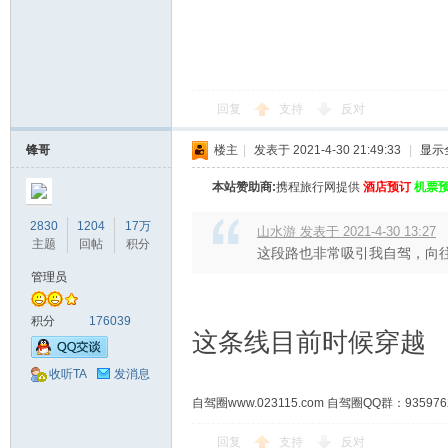
回复
支持
反对
锋哥
楼主
|
发表于 2021-4-30 21:49:33
|
显示
本站赞助商:
携程旅行网提供
酒店预订
机票
2830
1204
17万
山水游 发表于 2021-4-30 13:27
主题
回帖
积分
这段路也非常吸引我自驾，向
管理员
积分
176039
这条线目前时候穿越
收听TA
发消息
自驾圈www.023115.com 自驾圈QQ群：93
回复
支持
反对