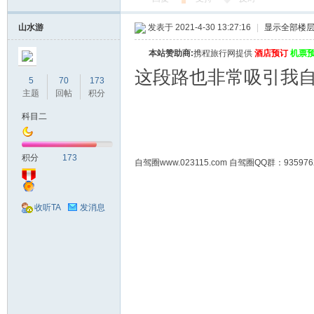
山水游
发表于 2021-4-30 13:27:16
|
显示全部楼
本站赞助商:
携程旅行网提供
酒店预订
机票
这段路也非常吸引我
5
70
173
主题
回帖
积分
科目二
积分
173
自驾圈www.023115.com 自驾圈QQ群：93
收听TA
发消息