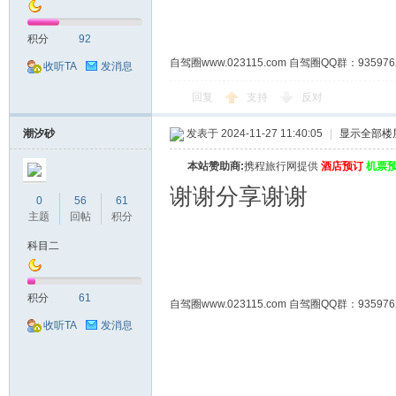
积分
92
自驾圈www.023115.com 自驾圈QQ群：93
收听TA
发消息
回复
支持
反对
潮汐砂
发表于 2024-11-27 11:40:05
|
显示全部楼
本站赞助商:
携程旅行网提供
酒店预订
机票
谢谢分享谢谢
0
56
61
主题
回帖
积分
科目二
积分
61
自驾圈www.023115.com 自驾圈QQ群：93
收听TA
发消息