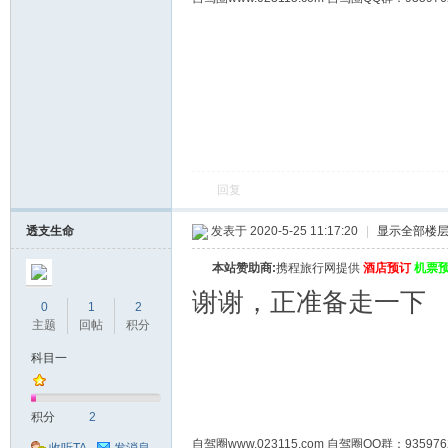
回复
透支生命
发表于 2020-5-25 11:17:20
|
显示全部楼
本站赞助商:
携程旅行网提供
酒店预订
机票
谢谢，正准备走一下
0
1
2
主题
回帖
积分
科目一
积分
2
自驾圈www.023115.com 自驾圈QQ群：93