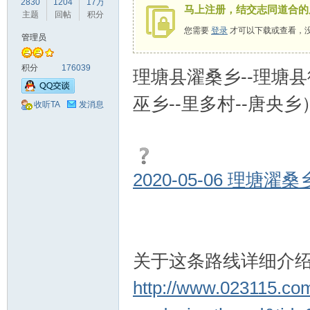
2830
1204
17万
马上注册，结交志同道合的
驾
主题
回帖
积分
您需要
登录
才可以下载或查看，
管理员
积分
176039
理塘县濯桑乡--理塘县
巫乡--里多村--唐央
收听TA
发消息
圈
2020-05-06 理塘
关于这条路线详细介
http://www.023115.co