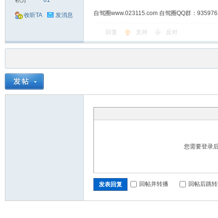
积分
61
自驾圈www.023115.com 自驾圈QQ群：93
收听TA
发消息
回复
支持
反对
您需要登录
回帖并转播
回帖后跳转
发表回复