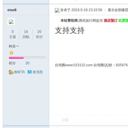
etuo8
发表于 2023-5-16 23:33:56
|
显示全部楼
本站赞助商:
携程旅行网提供
酒店预订
机票
支持支持
0
16
20
主题
回帖
积分
科目一
积分
20
自驾圈www.023115.com 自驾圈QQ群：93
收听TA
发消息
回复