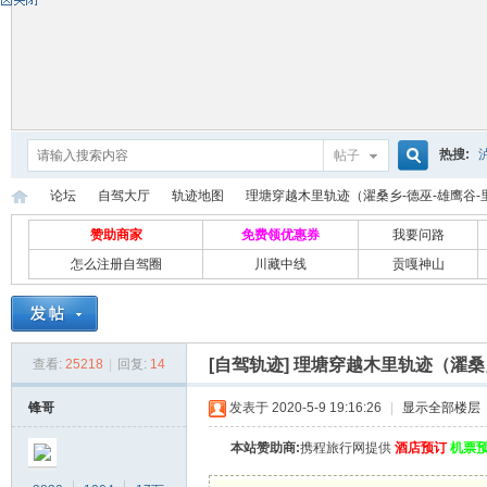
热搜:
帖子
搜
论坛
自驾大厅
轨迹地图
理塘穿越木里轨迹（濯桑乡-德巫-雄鹰谷-里多
赞助商家
免费领优惠券
我要问路
怎么注册自驾圈
川藏中线
贡嘎神山
索
自
»
›
›
›
[自驾轨迹]
理塘穿越木里轨迹（濯桑乡
查看:
25218
|
回复:
14
锋哥
发表于 2020-5-9 19:16:26
|
显示全部楼层
本站赞助商:
携程旅行网提供
酒店预订
机票