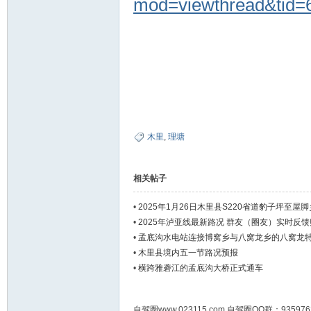
mod=viewthread&tid=
木里
,
理塘
相关帖子
•
2025年1月26日木里县S220省道豹子坪至屋
•
2025年泸亚线最新路况 群友（圈友）实时反馈
•
孟底沟水电站连接博窝乡与八窝龙乡的八窝龙
•
木里县境内五一节路况预报
•
横跨雅砻江的孟底沟大桥正式通车
自驾圈www.023115.com 自驾圈QQ群：93