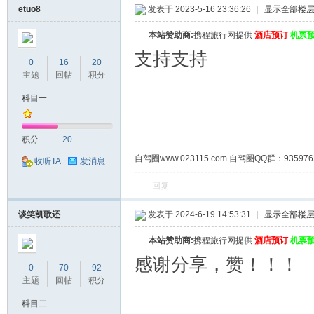
etuo8
发表于 2023-5-16 23:36:26
|
显示全部楼
本站赞助商:
携程旅行网提供
酒店预订
机票
支持支持
0
16
20
主题
回帖
积分
科目一
积分
20
自驾圈www.023115.com 自驾圈QQ群：93
收听TA
发消息
回复
谈笑凯歌还
发表于 2024-6-19 14:53:31
|
显示全部楼
本站赞助商:
携程旅行网提供
酒店预订
机票
感谢分享，赞！！！
0
70
92
主题
回帖
积分
科目二