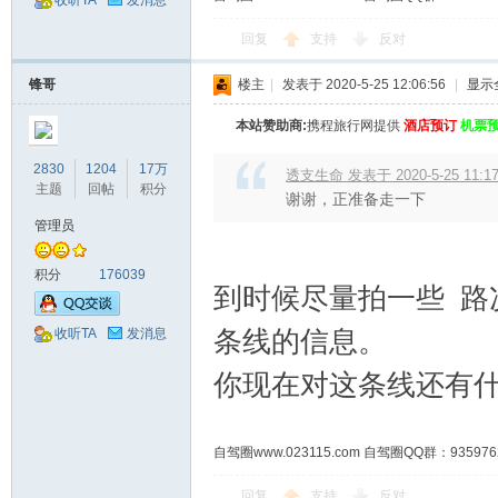
收听TA
发消息
回复
支持
反对
锋哥
楼主
|
发表于 2020-5-25 12:06:56
|
显示
本站赞助商:
携程旅行网提供
酒店预订
机票
2830
1204
17万
透支生命 发表于 2020-5-25 11:1
主题
回帖
积分
谢谢，正准备走一下
管理员
积分
176039
到时候尽量拍一些 路
条线的信息。
收听TA
发消息
你现在对这条线还有
自驾圈www.023115.com 自驾圈QQ群：93
回复
支持
反对