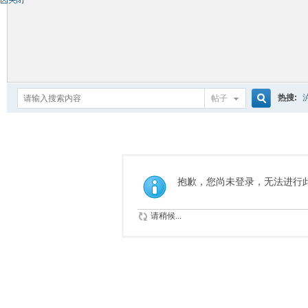
热搜:
帖子
搜
索
抱歉，您尚未登录，无法进行
请稍候...