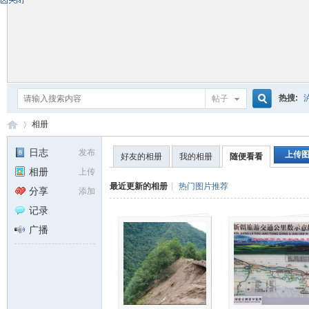
热搜:
帖子
搜
相册
日志
发布
上传
好友的相册
我的相册
随便看看
相册
上传
索
自
›
最近更新的相册
|
热门图片推荐
分享
添加
记录
广播