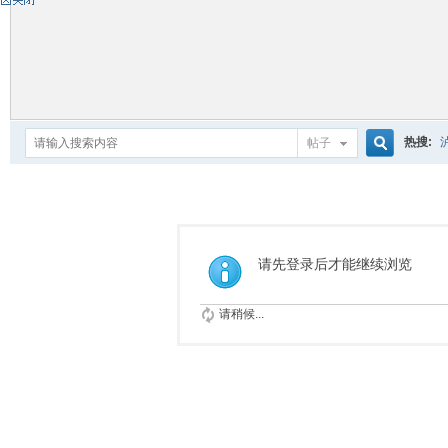
热搜:
帖子
搜
索
请先登录后才能继续浏览
请稍候...