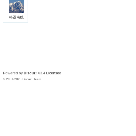
格聂南线
Powered by
Discuz!
X3.4
Licensed
© 2001-2023
Discuz! Team
.