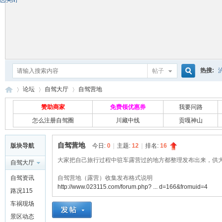
热搜:
帖子
搜
论坛
自驾大厅
自驾营地
赞助商家
免费领优惠券
我要问路
怎么注册自驾圈
川藏中线
贡嘎神山
索
自
»
›
›
自驾营地
版块导航
今日:
0
|
主题:
12
|
排名:
16
大家把自己旅行过程中驻车露营过的地方都整理发布出来，供
自驾大厅
自驾资讯
自驾营地（露营）收集发布格式说明
http://www.023115.com/forum.php? ... d=166&fromuid=4
路况115
车祸现场
景区动态