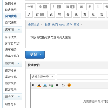
游记攻略
驾
全部
渝
4
川
3
滇
1
藏
新
甘
轨迹地图
沪
苏
1
皖
鄂
鲁
豫
冀
辽
吉
自驾营地
自驾课堂
全部主题
最新
热门
热帖
精华
更多
床车圈
QQ群
床车改装
本版块或指定的范围内尚无主题
4697975
床车自驾游
91
房车相关
圈
床车文化促
进交流
露营圈
快速发帖
露营攻略
选择主题分类
露营文化
露营装备
露营活动
服务区
您需要登录后才可
站务总台