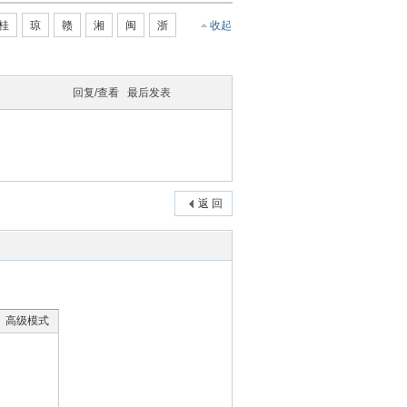
桂
琼
赣
湘
闽
浙
收起
回复/查看
最后发表
返 回
高级模式