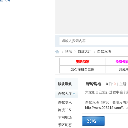
论坛
自驾大厅
自驾营地
赞助商家
免费领
怎么注册自驾圈
川藏
自
»
›
›
自驾营地
版块导航
今日:
0
|
主题:
大家把自己旅行过程中驻车
自驾大厅
自驾资讯
自驾营地（露营）收集发布
http://www.023115.com/for
路况115
车祸现场
景区动态