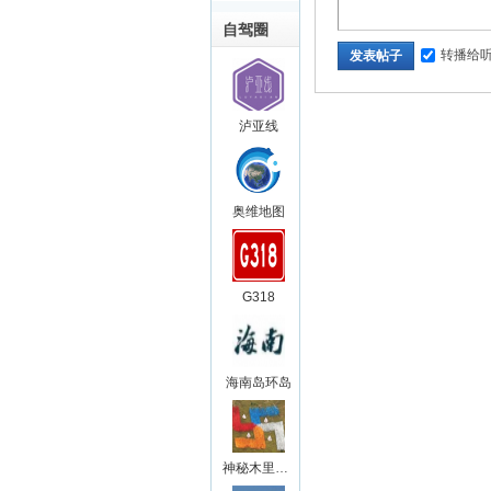
自驾圈
转播给
发表帖子
泸亚线
奥维地图
G318
海南岛环岛
神秘木里王国