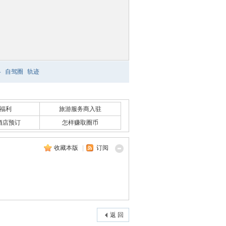
略
自驾圈
轨迹
福利
旅游服务商入驻
酒店预订
怎样赚取圈币
收藏本版
|
订阅
返 回