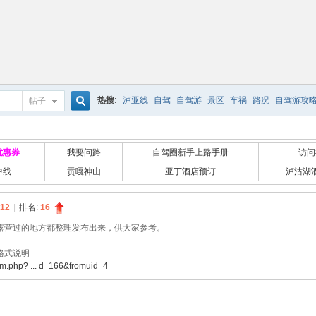
热搜:
泸亚线
自驾
自驾游
景区
车祸
路况
自驾游攻
帖子
搜
优惠券
我要问路
自驾圈新手上路手册
访问
中线
贡嘎神山
亚丁酒店预订
泸沽湖
索
12
|
排名:
16
露营过的地方都整理发布出来，供大家参考。
格式说明
um.php? ... d=166&fromuid=4