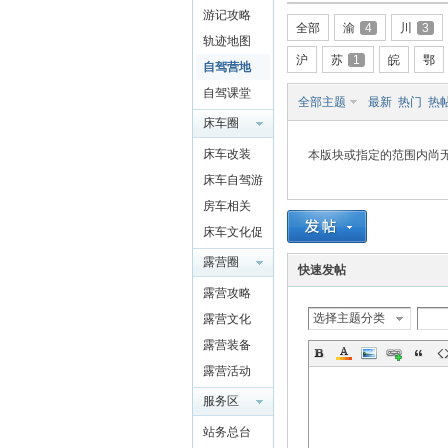
游记攻略
驾
全部
渝
4
川
3
轨迹地图
沪
苏
1
皖
鄂
自驾营地
自驾课堂
全部主题
最新
热门
热
床车圈
QQ群
床车改装
本版块或指定的范围内尚
4697975
床车自驾游
91
房车相关
圈
床车文化促
进交流
露营圈
快速发帖
露营攻略
选择主题分类
露营文化
露营装备
露营活动
服务区
站务总台