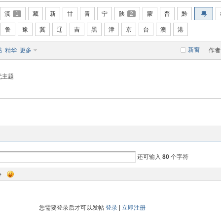
滇
1
藏
新
甘
青
宁
陕
2
蒙
晋
黔
粤
鲁
豫
冀
辽
吉
黑
津
京
台
澳
港
新窗
帖
精华
更多
作者
无主题
还可输入
80
个字符
您需要登录后才可以发帖
登录
|
立即注册