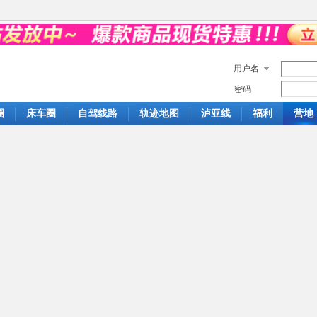
用户名
密码
圈
床车圈
自驾线路
轨迹地图
泸亚线
福利
营地