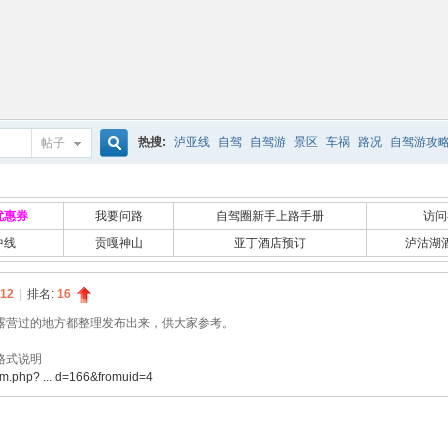
热搜:
泸亚线
自驾
自驾游
景区
车祸
路况
自驾游攻
帖子
搜
优惠券
我要问路
自驾圈新手上路手册
访问
中线
贡嘎神山
亚丁酒店预订
泸沽湖
索
12
|
排名:
16
露营过的地方都整理发布出来，供大家参考。
格式说明
um.php? ... d=166&fromuid=4