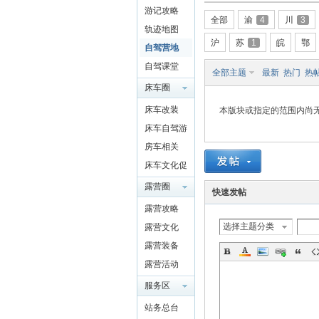
游记攻略
驾
全部
渝
4
川
3
轨迹地图
沪
苏
1
皖
鄂
自驾营地
自驾课堂
全部主题
最新
热门
热
床车圈
QQ群
床车改装
本版块或指定的范围内尚
4697975
床车自驾游
91
房车相关
圈
床车文化促
进交流
露营圈
快速发帖
露营攻略
选择主题分类
露营文化
露营装备
露营活动
服务区
站务总台