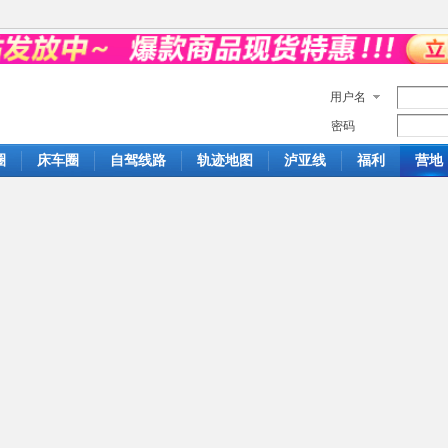
用户名
密码
圈
床车圈
自驾线路
轨迹地图
泸亚线
福利
营地