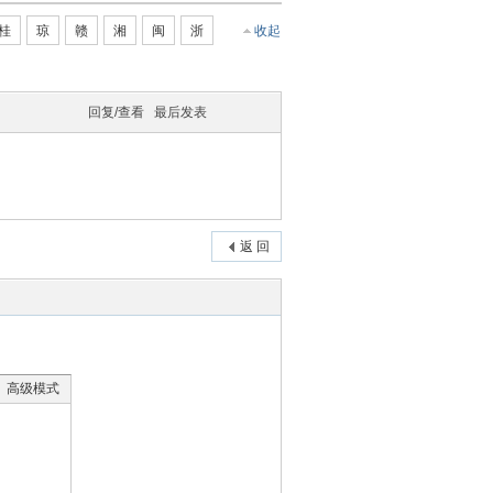
桂
琼
赣
湘
闽
浙
收起
回复/查看
最后发表
返 回
高级模式