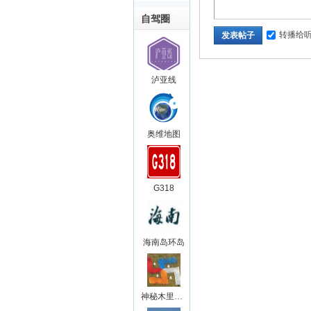
自驾圈
转播给
发表帖子
泸亚线
奥维地图
G318
海南岛环岛
神秘木里王国