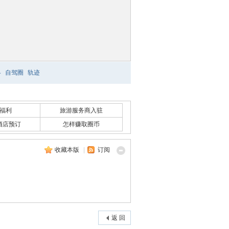
略
自驾圈
轨迹
福利
旅游服务商入驻
酒店预订
怎样赚取圈币
收藏本版
|
订阅
返 回