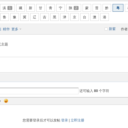
滇
1
藏
新
甘
青
宁
陕
2
蒙
晋
黔
粤
鲁
豫
冀
辽
吉
黑
津
京
台
澳
港
新窗
帖
精华
更多
作者
无主题
还可输入
80
个字符
您需要登录后才可以发帖
登录
|
立即注册