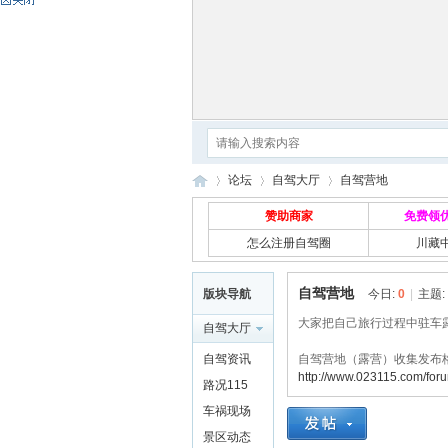
论坛
自驾大厅
自驾营地
赞助商家
免费领
怎么注册自驾圈
川藏
自
»
›
›
自驾营地
版块导航
今日:
0
|
主题:
大家把自己旅行过程中驻车
自驾大厅
自驾资讯
自驾营地（露营）收集发布
http://www.023115.com/for
路况115
车祸现场
景区动态