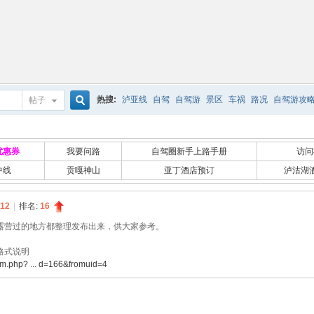
热搜:
泸亚线
自驾
自驾游
景区
车祸
路况
自驾游攻
帖子
搜
优惠券
我要问路
自驾圈新手上路手册
访问
中线
贡嘎神山
亚丁酒店预订
泸沽湖
索
12
|
排名:
16
露营过的地方都整理发布出来，供大家参考。
格式说明
um.php? ... d=166&fromuid=4