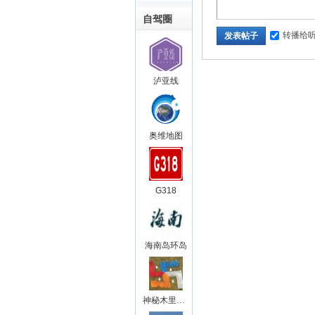
自驾圈
转播给
发表帖子
泸亚线
奥维地图
G318
海南岛环岛
神秘木里王国