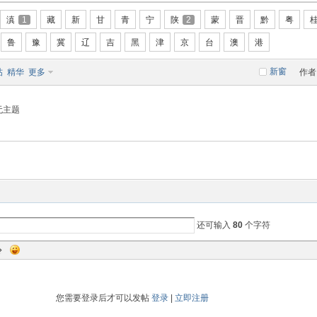
滇
1
藏
新
甘
青
宁
陕
2
蒙
晋
黔
粤
鲁
豫
冀
辽
吉
黑
津
京
台
澳
港
新窗
帖
精华
更多
作者
无主题
还可输入
80
个字符
您需要登录后才可以发帖
登录
|
立即注册