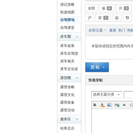
游记攻略
驾
全部
渝
4
川
3
轨迹地图
沪
苏
1
皖
鄂
自驾营地
自驾课堂
全部主题
最新
热门
热
床车圈
QQ群
床车改装
本版块或指定的范围内尚
4697975
床车自驾游
91
房车相关
圈
床车文化促
进交流
露营圈
快速发帖
露营攻略
选择主题分类
露营文化
露营装备
露营活动
服务区
站务总台