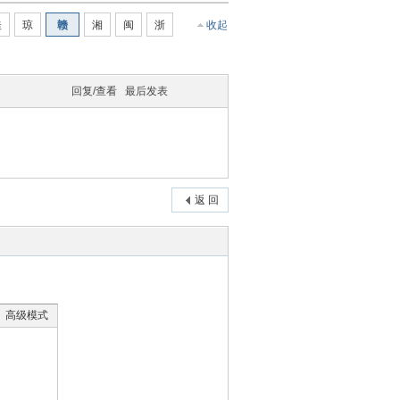
桂
琼
赣
湘
闽
浙
收起
回复/查看
最后发表
返 回
高级模式