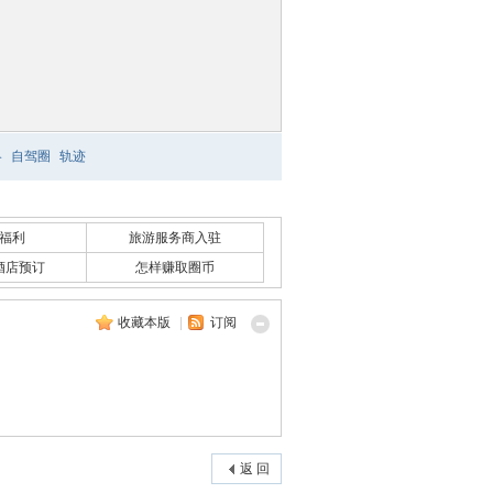
略
自驾圈
轨迹
福利
旅游服务商入驻
酒店预订
怎样赚取圈币
收藏本版
|
订阅
返 回