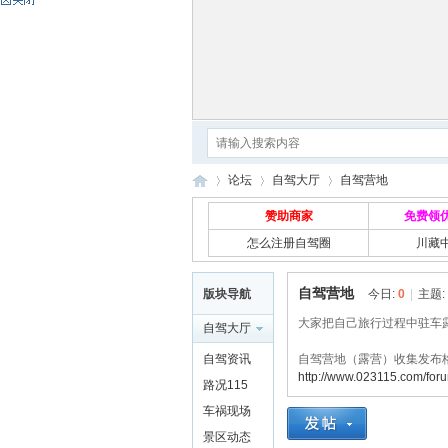
论坛
自驾大厅
自驾营地
赞助商家
免费领
怎么注册自驾圈
川藏
自
»
›
›
自驾营地
版块导航
今日:
0
|
主题:
大家把自己旅行过程中驻车
自驾大厅
自驾资讯
自驾营地（露营）收集发布
http://www.023115.com/for
路况115
车祸现场
景区动态