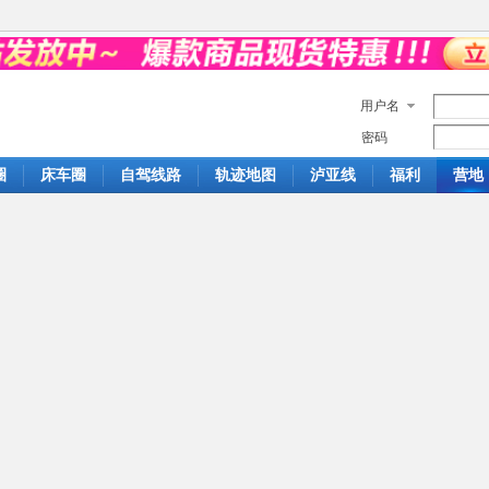
用户名
密码
圈
床车圈
自驾线路
轨迹地图
泸亚线
福利
营地