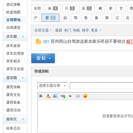
游记攻略
驾
全部
渝
4
川
3
滇
1
藏
新
甘
轨迹地图
沪
苏
1
皖
鄂
鲁
豫
冀
辽
吉
自驾营地
自驾课堂
全部主题
最新
热门
热帖
精华
更多
床车圈
苏州西山自驾游这家农家乐民宿不要错过
[
苏
]
QQ群
床车改装
4697975
床车自驾游
91
房车相关
圈
床车文化促
快速发帖
进交流
露营圈
选择主题分类
露营攻略
露营文化
露营装备
露营活动
您需要登录后才可
服务区
站务总台