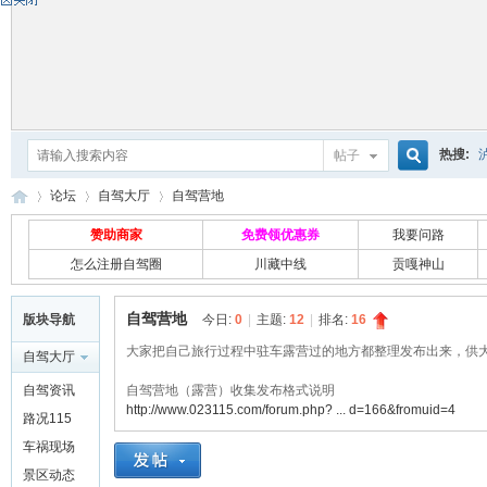
热搜:
帖子
搜
论坛
自驾大厅
自驾营地
赞助商家
免费领优惠券
我要问路
怎么注册自驾圈
川藏中线
贡嘎神山
索
自
»
›
›
自驾营地
版块导航
今日:
0
|
主题:
12
|
排名:
16
大家把自己旅行过程中驻车露营过的地方都整理发布出来，供
自驾大厅
自驾资讯
自驾营地（露营）收集发布格式说明
http://www.023115.com/forum.php? ... d=166&fromuid=4
路况115
车祸现场
景区动态