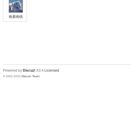
格聂南线
Powered by
Discuz!
X3.4
Licensed
© 2001-2023
Discuz! Team
.