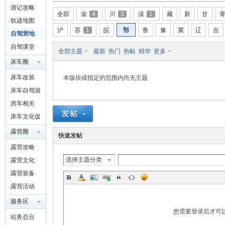
游记攻略
驾
全部
渝
4
川
3
滇
1
藏
新
甘
轨迹地图
沪
苏
1
皖
鄂
鲁
豫
冀
辽
吉
自驾营地
自驾课堂
全部主题
最新
热门
热帖
精华
更多
床车圈
QQ群
床车改装
本版块或指定的范围内尚无主题
4697975
床车自驾游
91
房车相关
圈
床车文化促
进交流
露营圈
快速发帖
露营攻略
选择主题分类
露营文化
露营装备
露营活动
服务区
您需要登录后才可
站务总台