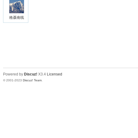
格聂南线
Powered by
Discuz!
X3.4
Licensed
© 2001-2023
Discuz! Team
.