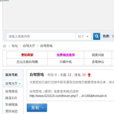
热搜:
帖子
搜
论坛
自驾大厅
自驾营地
赞助商家
免费领优惠券
我要问路
怎么注册自驾圈
川藏中线
贡嘎神山
索
自
»
›
›
自驾营地
版块导航
今日:
0
|
主题:
12
|
排名:
16
大家把自己旅行过程中驻车露营过的地方都整理发布出来，供
自驾大厅
自驾资讯
自驾营地（露营）收集发布格式说明
http://www.023115.com/forum.php? ... d=166&fromuid=4
路况115
车祸现场
景区动态