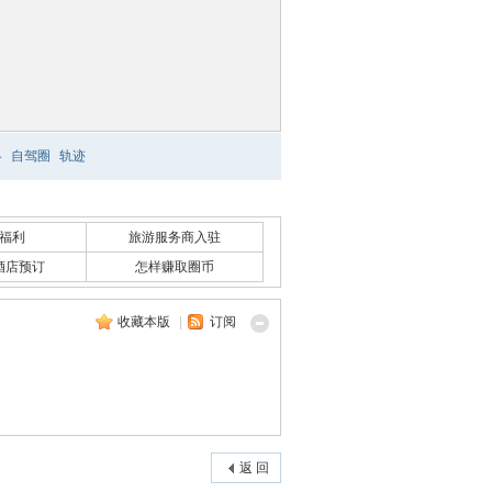
略
自驾圈
轨迹
福利
旅游服务商入驻
酒店预订
怎样赚取圈币
收藏本版
|
订阅
返 回