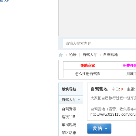
论坛
自驾大厅
自驾营地
赞助商家
免费领
怎么注册自驾圈
川藏
自
»
›
›
自驾营地
版块导航
今日:
0
|
主题:
大家把自己旅行过程中驻车
自驾大厅
自驾资讯
自驾营地（露营）收集发布
http://www.023115.com/for
路况115
车祸现场
景区动态