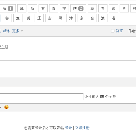
滇
1
藏
新
甘
青
宁
陕
2
蒙
晋
黔
粤
鲁
豫
冀
辽
吉
黑
津
京
台
澳
港
新窗
帖
精华
更多
作者
无主题
还可输入
80
个字符
您需要登录后才可以发帖
登录
|
立即注册