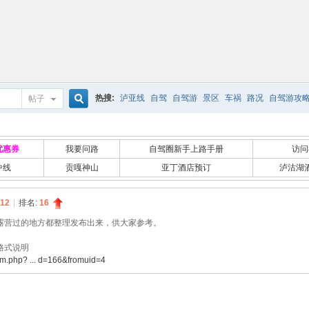
热搜:
泸亚线
自驾
自驾游
景区
车祸
路况
自驾游攻
帖子
搜
优惠券
我要问路
自驾圈新手上路手册
访问
中线
贡嘎神山
亚丁酒店预订
泸沽湖
索
12
|
排名:
16
露营过的地方都整理发布出来，供大家参考。
格式说明
um.php? ... d=166&fromuid=4