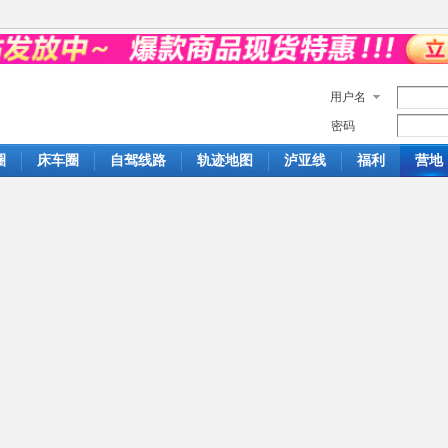
用户名
密码
圈
床车圈
自驾线路
轨迹地图
泸亚线
福利
营地