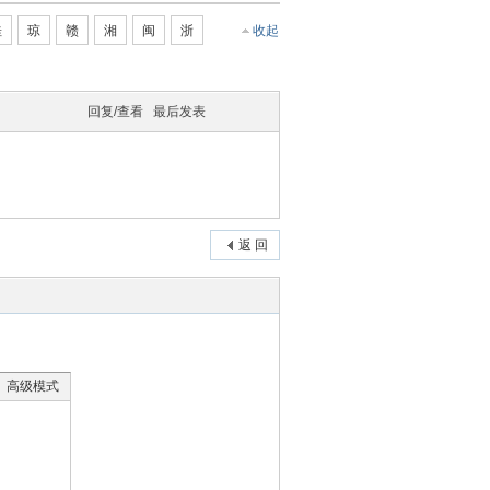
桂
琼
赣
湘
闽
浙
收起
回复/查看
最后发表
返 回
高级模式