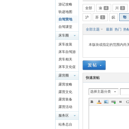
游记攻略
驾
全部
渝
4
川
3
轨迹地图
沪
苏
1
皖
鄂
自驾营地
自驾课堂
全部主题
最新
热门
热
床车圈
QQ群
床车改装
本版块或指定的范围内尚
4697975
床车自驾游
91
房车相关
圈
床车文化促
进交流
露营圈
快速发帖
露营攻略
选择主题分类
露营文化
露营装备
露营活动
服务区
站务总台