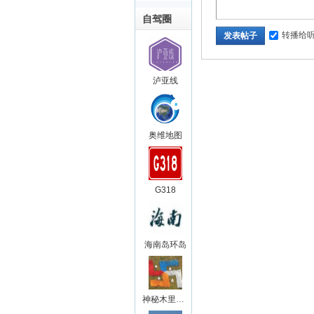
自驾圈
转播给
发表帖子
泸亚线
奥维地图
G318
海南岛环岛
神秘木里王国