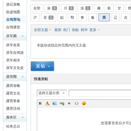
游记攻略
驾
全部
渝
4
川
3
滇
1
藏
新
甘
轨迹地图
沪
苏
1
皖
鄂
鲁
豫
冀
辽
吉
自驾营地
自驾课堂
全部主题
最新
热门
热帖
精华
更多
床车圈
QQ群
床车改装
本版块或指定的范围内尚无主题
4697975
床车自驾游
91
房车相关
圈
床车文化促
进交流
露营圈
快速发帖
露营攻略
选择主题分类
露营文化
露营装备
露营活动
服务区
您需要登录后才可
站务总台