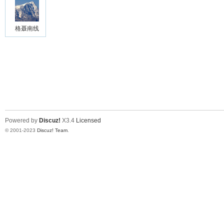
格聂南线
Powered by
Discuz!
X3.4
Licensed
© 2001-2023
Discuz! Team
.