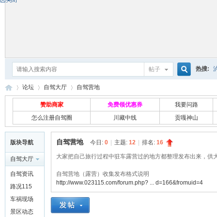
热搜:
帖子
搜
论坛
自驾大厅
自驾营地
赞助商家
免费领优惠券
我要问路
怎么注册自驾圈
川藏中线
贡嘎神山
索
自
»
›
›
自驾营地
版块导航
今日:
0
|
主题:
12
|
排名:
16
大家把自己旅行过程中驻车露营过的地方都整理发布出来，供
自驾大厅
自驾资讯
自驾营地（露营）收集发布格式说明
http://www.023115.com/forum.php? ... d=166&fromuid=4
路况115
车祸现场
景区动态