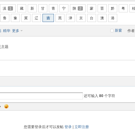
滇
1
藏
新
甘
青
宁
陕
2
蒙
晋
黔
粤
鲁
豫
冀
辽
吉
黑
津
京
台
澳
港
新窗
帖
精华
更多
作者
无主题
还可输入
80
个字符
您需要登录后才可以发帖
登录
|
立即注册