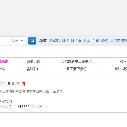
热搜:
泸亚线
自驾
自驾游
景区
车祸
路况
自驾游攻
帖子
搜
优惠券
我要问路
自驾圈新手上路手册
访问
中线
贡嘎神山
亚丁酒店预订
泸沽湖
索
12
|
排名:
16
露营过的地方都整理发布出来，供大家参考。
格式说明
um.php? ... d=166&fromuid=4