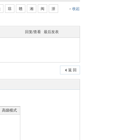
桂
琼
赣
湘
闽
浙
收起
回复/查看
最后发表
返 回
高级模式