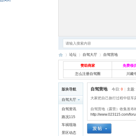
论坛
自驾大厅
自驾营地
赞助商家
免费领
怎么注册自驾圈
川藏
自
»
›
›
自驾营地
版块导航
今日:
0
|
主题:
大家把自己旅行过程中驻车
自驾大厅
自驾资讯
自驾营地（露营）收集发布
http://www.023115.com/for
路况115
车祸现场
景区动态