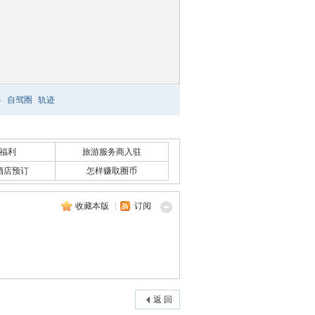
略
自驾圈
轨迹
福利
旅游服务商入驻
酒店预订
怎样赚取圈币
收藏本版
|
订阅
返 回