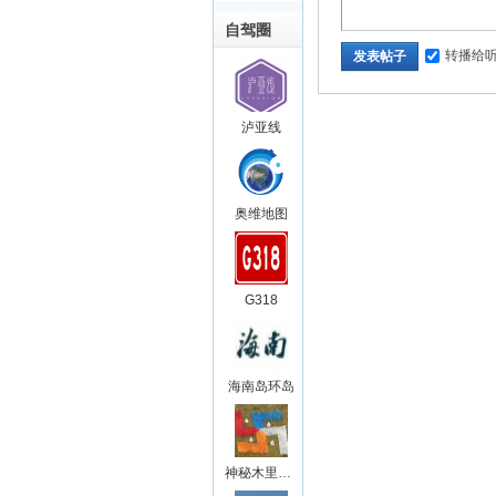
自驾圈
转播给
发表帖子
泸亚线
奥维地图
G318
海南岛环岛
神秘木里王国