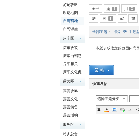
游记攻略
驾
全部
渝
4
川
3
轨迹地图
沪
苏
1
皖
鄂
自驾营地
自驾课堂
全部主题
最新
热门
热
床车圈
QQ群
床车改装
本版块或指定的范围内尚
4697975
床车自驾游
91
房车相关
圈
床车文化促
进交流
露营圈
快速发帖
露营攻略
选择主题分类
露营文化
露营装备
露营活动
服务区
站务总台