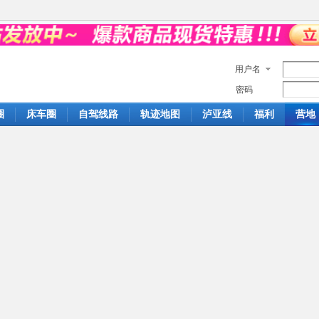
用户名
密码
圈
床车圈
自驾线路
轨迹地图
泸亚线
福利
营地