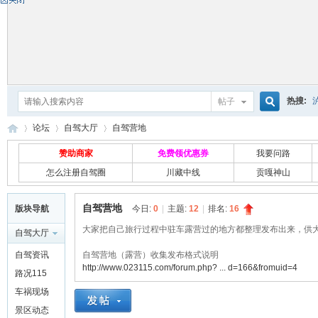
热搜:
帖子
搜
论坛
自驾大厅
自驾营地
赞助商家
免费领优惠券
我要问路
怎么注册自驾圈
川藏中线
贡嘎神山
索
自
»
›
›
自驾营地
版块导航
今日:
0
|
主题:
12
|
排名:
16
大家把自己旅行过程中驻车露营过的地方都整理发布出来，供
自驾大厅
自驾资讯
自驾营地（露营）收集发布格式说明
http://www.023115.com/forum.php? ... d=166&fromuid=4
路况115
车祸现场
景区动态