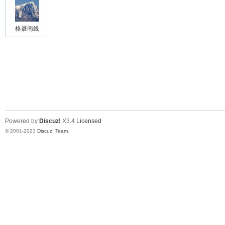
格聂南线
Powered by
Discuz!
X3.4
Licensed
© 2001-2023
Discuz! Team
.