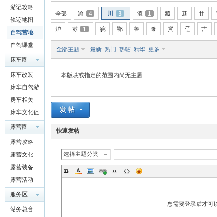
游记攻略
驾
全部
渝
4
川
3
滇
1
藏
新
甘
轨迹地图
沪
苏
1
皖
鄂
鲁
豫
冀
辽
吉
自驾营地
自驾课堂
全部主题
最新
热门
热帖
精华
更多
床车圈
QQ群
床车改装
本版块或指定的范围内尚无主题
4697975
床车自驾游
91
房车相关
圈
床车文化促
进交流
露营圈
快速发帖
露营攻略
选择主题分类
露营文化
露营装备
露营活动
服务区
您需要登录后才可
站务总台