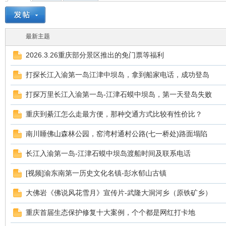
驾
最新主题
2026.3.26重庆部分景区推出的免门票等福利
打探长江入渝第一岛江津中坝岛，拿到船家电话，成功登岛
打探万里长江入渝第一岛-江津石蟆中坝岛，第一天登岛失败
圈
重庆到綦江怎么走最方便，那种交通方式比较有性价比？
南川睡佛山森林公园，窑湾村通村公路(七一桥处)路面塌陷
长江入渝第一岛-江津石蟆中坝岛渡船时间及联系电话
[视频]渝东南第一历史文化名镇-彭水郁山古镇
大佛岩《佛说风花雪月》宣传片-武隆大洞河乡（原铁矿乡）
重庆首届生态保护修复十大案例，个个都是网红打卡地