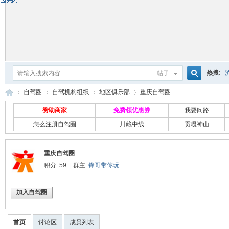
热搜:
帖子
搜
自驾圈
自驾机构组织
地区俱乐部
重庆自驾圈
赞助商家
免费领优惠券
我要问路
怎么注册自驾圈
川藏中线
贡嘎神山
索
自
›
›
›
›
重庆自驾圈
积分: 59
|
群主:
锋哥带你玩
加入自驾圈
首页
讨论区
成员列表