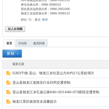
丙中洛镇边防派出所：0886-3581110
驾
捧当乡派出所：0886-3566010
普拉底乡边防派出所：0886-3561006
独龙江乡边防派出所：0886-3588110
积分: 71
|
群主:
锋哥
加入自驾圈
首页
讨论区
成员列表
圈
最新主题
G353宁德-贡山。独龙江乡往贡山方向约17公里处塌方
贡山县独龙江老路实行全封闭交通管制
贡山县独龙江乡孔迪公路K46+323-K46+373路段交通管制
独龙江景区旅游安全温馨提示