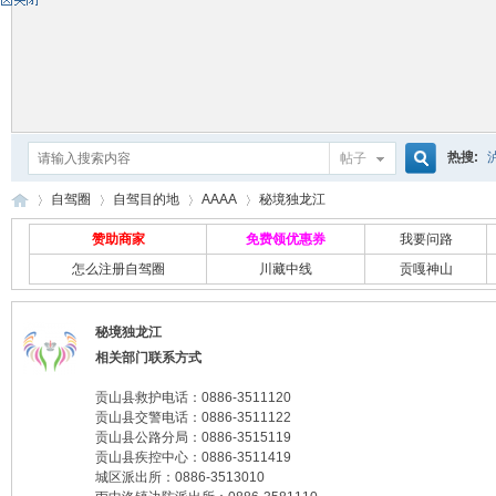
热搜:
帖子
搜
自驾圈
自驾目的地
AAAA
秘境独龙江
赞助商家
免费领优惠券
我要问路
怎么注册自驾圈
川藏中线
贡嘎神山
索
自
›
›
›
›
秘境独龙江
相关部门联系方式
贡山县救护电话：0886-3511120
贡山县交警电话：0886-3511122
贡山县公路分局：0886-3515119
贡山县疾控中心：0886-3511419
城区派出所：0886-3513010