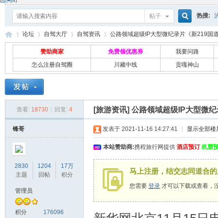
热搜:
帖子
搜
论坛
自驾大厅
自驾资讯
公路领域超级IP大型微纪录片《新219国道》
赞助商家
免费领优惠券
我要问路
怎么注册自驾圈
川藏中线
贡嘎神山
索
自
»
›
›
›
[旅游资讯]
公路领域超级IP大型微纪
查看:
18730
|
回复:
4
锋哥
发表于 2021-11-16 14:27:41
|
显示全部楼
本站赞助商:
携程旅行网提供
酒店预订
机票
2830
1204
17万
马上注册，结交志同道合的
驾
主题
回帖
积分
您需要
登录
才可以下载或查看，
管理员
积分
176096