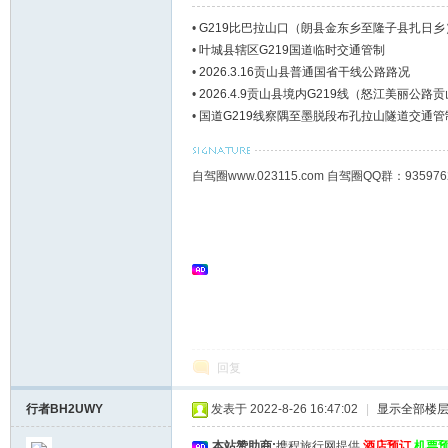
•
G219比巴拉山口（朗县金东乡至隆子县扎日
•
叶城县辖区G219国道临时交通管制
•
2026.3.16贡山县普通国省干线公路路况
•
2026.4.9贡山县境内G219线（怒江美丽公
•
国道G219线察隅至墨脱段布孔拉山隧道交通管
自驾圈www.023115.com 自驾圈QQ群：93
回复
行者BH2UWY
发表于 2022-8-26 16:47:02
|
显示全部楼
本站赞助商:
携程旅行网提供
酒店预订
机票