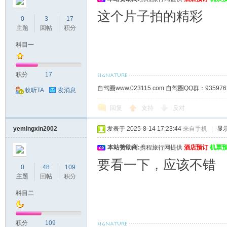
这个片子拍的精彩
0
3
17
主题
回帖
积分
科目一
积分
17
自驾圈www.023115.com 自驾圈QQ群：93
收听TA
发消息
回复
支持
反对
yemingxin2002
发表于 2025-8-14 17:23:44
来自手机
|
显
本站赞助商:
携程旅行网提供
酒店预订
机票
要看一下，应该不错
0
48
109
主题
回帖
积分
科目二
积分
109