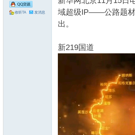
新华网北京11月15
域超级IP——公路题
收听TA
发消息
出。
圈
新219国道