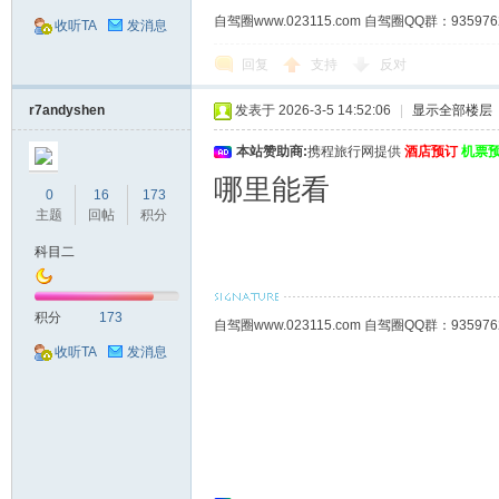
自驾圈www.023115.com 自驾圈QQ群：93
收听TA
发消息
回复
支持
反对
r7andyshen
发表于 2026-3-5 14:52:06
|
显示全部楼层
本站赞助商:
携程旅行网提供
酒店预订
机票
哪里能看
0
16
173
主题
回帖
积分
科目二
积分
173
自驾圈www.023115.com 自驾圈QQ群：93
收听TA
发消息