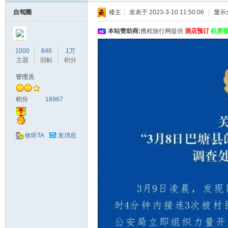
自驾圈
楼主
|
发表于 2023-3-10 11:50:06
|
显示
本站赞助商:
携程旅行网提供
酒店预订
机票
1000
846
1万
主题
回帖
积分
管理员
积分
18967
收听TA
发消息