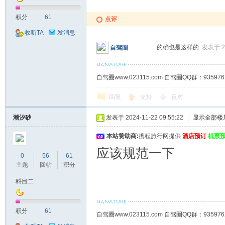
积分
61
点评
收听TA
发消息
的确也是这样的
发表于 20
自驾圈
自驾圈www.023115.com 自驾圈QQ群：93
回复
支持
反对
潮汐砂
发表于 2024-11-22 09:55:22
|
显示全部楼
本站赞助商:
携程旅行网提供
酒店预订
机票
应该规范一下
0
56
61
主题
回帖
积分
科目二
积分
61
自驾圈www.023115.com 自驾圈QQ群：93