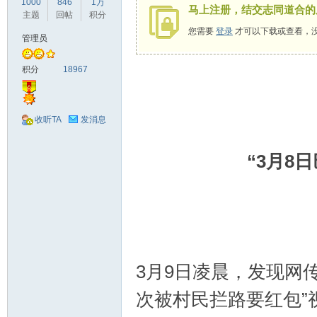
1000
846
1万
马上注册，结交志同道合的
驾
主题
回帖
积分
您需要
登录
才可以下载或查看，
管理员
积分
18967
收听TA
发消息
圈
“3月8
3月9日凌晨，发现网传
次被村民拦路要红包”