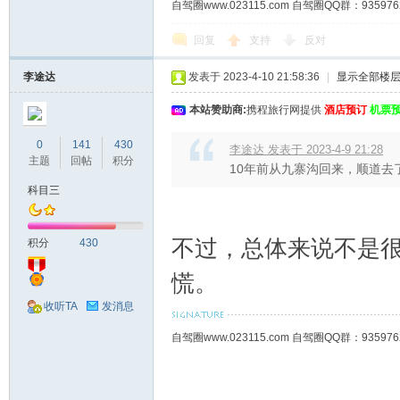
自驾圈www.023115.com 自驾圈QQ群：93
回复
支持
反对
李途达
发表于 2023-4-10 21:58:36
|
显示全部楼
本站赞助商:
携程旅行网提供
酒店预订
机票
0
141
430
李途达 发表于 2023-4-9 21:28
主题
回帖
积分
10年前从九寨沟回来，顺道去
科目三
不过，总体来说不是
积分
430
慌。
收听TA
发消息
自驾圈www.023115.com 自驾圈QQ群：93