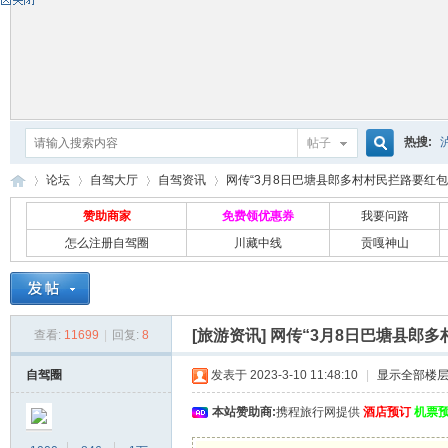
热搜:
帖子
搜
论坛
自驾大厅
自驾资讯
网传“3月8日巴塘县郎多村村民拦路要红包”一
赞助商家
免费领优惠券
我要问路
怎么注册自驾圈
川藏中线
贡嘎神山
索
自
»
›
›
›
[旅游资讯]
网传“3月8日巴塘县郎
查看:
11699
|
回复:
8
自驾圈
发表于 2023-3-10 11:48:10
|
显示全部楼
本站赞助商:
携程旅行网提供
酒店预订
机票