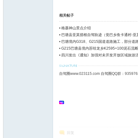
相关帖子
•
格聂神山景点介绍
•
巴塘县亚莫措根自驾轨迹（觉巴乡鱼卡通村-亚
•
巴塘境内G318、G215国道道路施工，部分
•
G215巴塘县境内苏哇龙乡K2595+100泥石流
•
四川发出《通知》加强对未开发开放区域旅游
自驾圈www.023115.com 自驾圈QQ群：93
回复