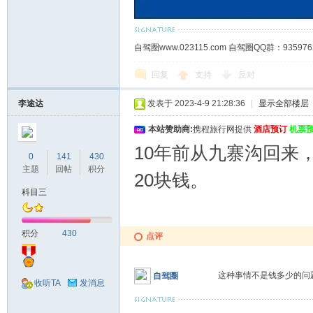
自驾圈www.023115.com 自驾圈QQ群：93
回复
支持
反对
李途达
发表于 2023-4-9 21:28:36
|
显示全部楼层
本站赞助商:
携程旅行网提供
酒店预订
机票
10年前从九寨沟回来
0
141
430
主题
回帖
积分
20块钱。
科目三
积分
430
点评
这种事情不是钱多少的问
自驾圈
收听TA
发消息