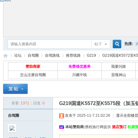
热搜:
帖子
搜
论坛
自驾圈
自驾路线
推荐线路
G219
G219国道K5572至
赞助商家
免费领优惠券
我要问路
怎么注册自驾圈
川藏中线
贡嘎神山
索
自
»
›
›
›
›
›
G219国道K5572至K5575段（
查看:
1371
|
回复:
0
自驾圈
发表于 2025-11-7 21:02:26
|
显示全部楼
本站赞助商:
携程旅行网提供
酒店预订
机票