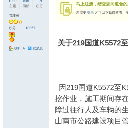
1000
846
1万
马上注册，结交志同道合的
驾
主题
回帖
积分
您需要
登录
才可以下载或查看，
管理员
积分
18967
关于219国道K557
收听TA
发消息
圈
因219国道K5572
挖作业，施工期间存
障过往行人及车辆的
山南市公路建设项目