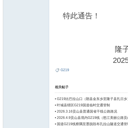
特此通告！
隆子县公安
2025年1
G219
相关帖子
•
G219比巴拉山口（朗县金东乡至隆子县扎日
•
叶城县辖区G219国道临时交通管制
•
2026.3.16贡山县普通国省干线公路路况
•
2026.4.9贡山县境内G219线（怒江美丽公
•
国道G219线察隅至墨脱段布孔拉山隧道交通管