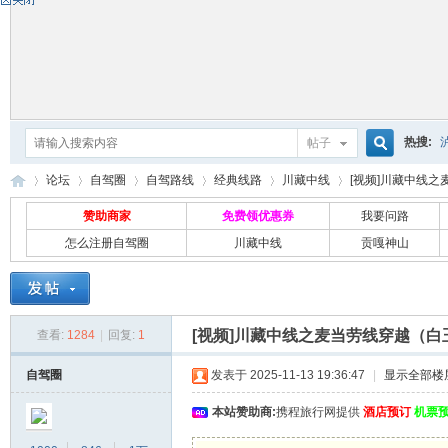
热搜:
帖子
搜
论坛
自驾圈
自驾路线
经典线路
川藏中线
[视频]川藏中线之麦
赞助商家
免费领优惠券
我要问路
怎么注册自驾圈
川藏中线
贡嘎神山
索
自
»
›
›
›
›
›
[视频]川藏中线之麦当劳线穿越（白
查看:
1284
|
回复:
1
自驾圈
发表于 2025-11-13 19:36:47
|
显示全部楼
本站赞助商:
携程旅行网提供
酒店预订
机票