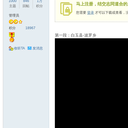
1000
846
1万
马上注册，结交志同道合的
驾
主题
回帖
积分
您需要
登录
才可以下载或查看，
管理员
积分
18967
第一段：白玉县-波罗乡
收听TA
发消息
圈