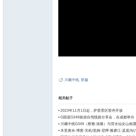
川藏中线
,
穿越
相关帖子
•
2023年11月1日起，萨普景区暂停开放
•
G国道G349旅游自驾线路分享会，在成都举办
•
川藏中线G349（察雅-洛隆）与背水仙女山相
•
木里唐央-博窝-关机/觉姆-尼呷-雅砻江-孟底沟