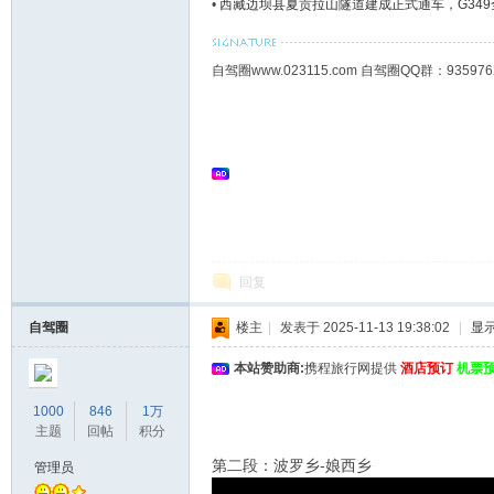
•
西藏边坝县夏贡拉山隧道建成正式通车，G349
自驾圈www.023115.com 自驾圈QQ群：93
回复
自驾圈
楼主
|
发表于 2025-11-13 19:38:02
|
显
本站赞助商:
携程旅行网提供
酒店预订
机票
1000
846
1万
主题
回帖
积分
第二段：波罗乡-娘西乡
管理员