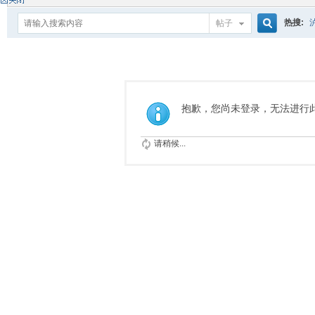
热搜:
帖子
搜
索
抱歉，您尚未登录，无法进行
请稍候...