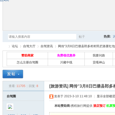
热搜:
帖子
搜
论坛
自驾大厅
自驾资讯
网传“3月8日巴塘县郎多村村民拦路要红包”一
赞助商家
免费领优惠券
我要问路
怎么注册自驾圈
川藏中线
贡嘎神山
索
自
»
›
›
›
[旅游资讯]
网传“3月8日巴塘县郎
查看:
11705
|
回复:
8
自驾圈
发表于 2023-3-10 11:48:10
|
显示全部楼
本站赞助商:
携程旅行网提供
酒店预订
机票