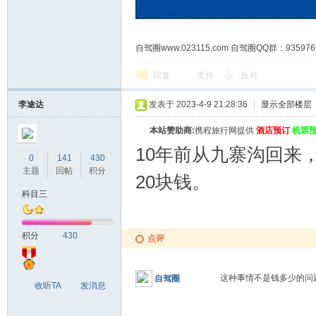
自驾圈www.023115.com 自驾圈QQ群：93
回复
支持
反对
李途达
发表于 2023-4-9 21:28:36
|
显示全部楼层
本站赞助商:
携程旅行网提供
酒店预订
机票
10年前从九寨沟回来
0
141
430
主题
回帖
积分
20块钱。
科目三
积分
430
点评
这种事情不是钱多少的问
自驾圈
收听TA
发消息