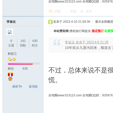
自驾圈www.023115.com 自驾圈QQ群：93
回复
支持
反对
李途达
发表于 2023-4-10 21:58:36
|
显示全部楼
本站赞助商:
携程旅行网提供
酒店预订
机票
0
141
430
李途达 发表于 2023-4-9 21:28
主题
回帖
积分
10年前从九寨沟回来，顺道去
科目三
不过，总体来说不是
积分
430
慌。
收听TA
发消息
自驾圈www.023115.com 自驾圈QQ群：93