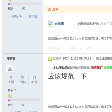
积分
61
点评
收听TA
发消息
的确也是这样的
发表于 20
自驾圈
自驾圈www.023115.com 自驾圈QQ群：93
回复
支持
反对
潮汐砂
发表于 2024-11-22 09:55:22
|
显示全部楼
本站赞助商:
携程旅行网提供
酒店预订
机票
应该规范一下
0
56
61
主题
回帖
积分
科目二
积分
61
自驾圈www.023115.com 自驾圈QQ群：93