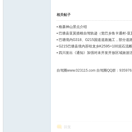
相关帖子
•
格聂神山景点介绍
•
巴塘县亚莫措根自驾轨迹（觉巴乡鱼卡通村-亚
•
巴塘境内G318、G215国道道路施工，部分
•
G215巴塘县境内苏哇龙乡K2595+100泥石流
•
四川发出《通知》加强对未开发开放区域旅游
自驾圈www.023115.com 自驾圈QQ群：93
回复