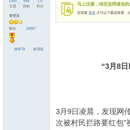
1000
846
1万
马上注册，结交志同道合的
驾
主题
回帖
积分
您需要
登录
才可以下载或查看，
管理员
积分
18967
收听TA
发消息
圈
“3月8
3月9日凌晨，发现网传
次被村民拦路要红包”