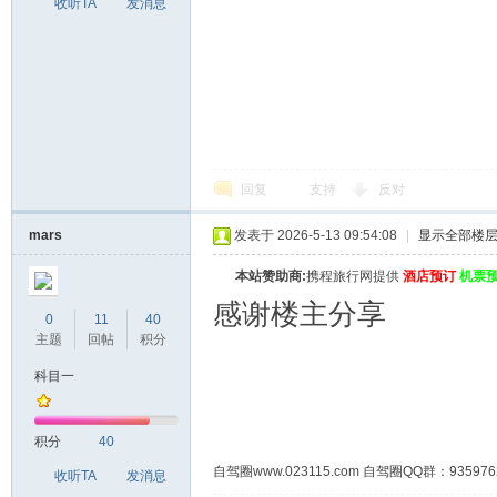
收听TA
发消息
回复
支持
反对
mars
发表于 2026-5-13 09:54:08
|
显示全部楼
本站赞助商:
携程旅行网提供
酒店预订
机票
感谢楼主分享
0
11
40
主题
回帖
积分
科目一
积分
40
自驾圈www.023115.com 自驾圈QQ群：93
收听TA
发消息