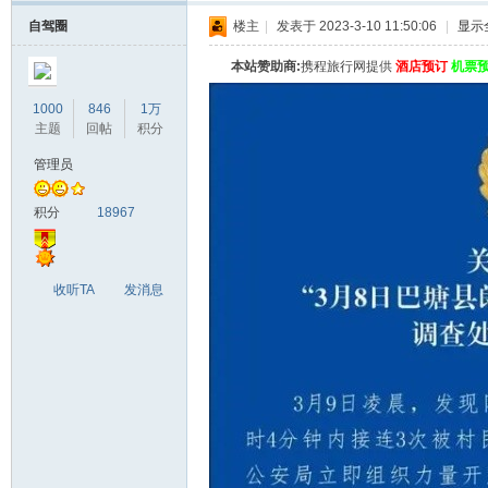
自驾圈
楼主
|
发表于 2023-3-10 11:50:06
|
显示
本站赞助商:
携程旅行网提供
酒店预订
机票
1000
846
1万
主题
回帖
积分
管理员
积分
18967
收听TA
发消息