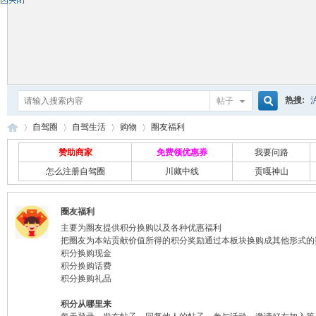
热搜:
帖子
搜
自驾圈
自驾生活
购物
圈友福利
赞助商家
免费领优惠券
我要问路
怎么注册自驾圈
川藏中线
贡嘎神山
索
自
›
›
›
›
圈友福利
主要为圈友提供积分换购以及各种优惠福利
把圈友为本站贡献价值所得的积分奖励通过本板块换购成其他形式的
积分换购现金
积分换购话费
积分换购礼品
积分从哪里来