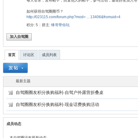
每天登录，发布帖子，回复他人的帖子，参与活动，邀请好友加入等
驾
如何获得自驾圈圈币？
http://023115.com/forum.php?mod= ... 13406&fromuid=4
积分: 5
|
群主:
锋哥带你玩
加入自驾圈
首页
讨论区
成员列表
圈
最新主题
自驾圈圈友积分换购福利-自驾户外露营折叠桌
自驾圈圈友积分换购福利-现金话费换购活动
成员动态
本自驾圈没有最新动态