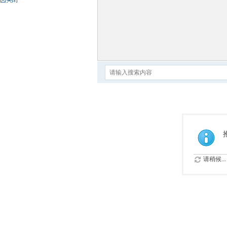
请稍候...