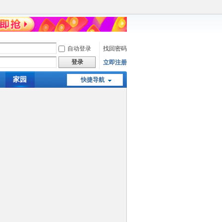
自动登录
找回密码
登录
立即注册
家园
快捷导航