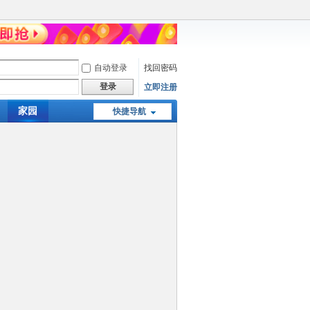
自动登录
找回密码
登录
立即注册
家园
快捷导航