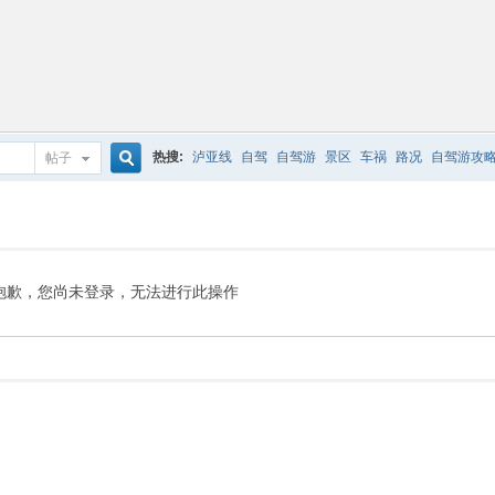
热搜:
泸亚线
自驾
自驾游
景区
车祸
路况
自驾游攻
帖子
搜
索
抱歉，您尚未登录，无法进行此操作