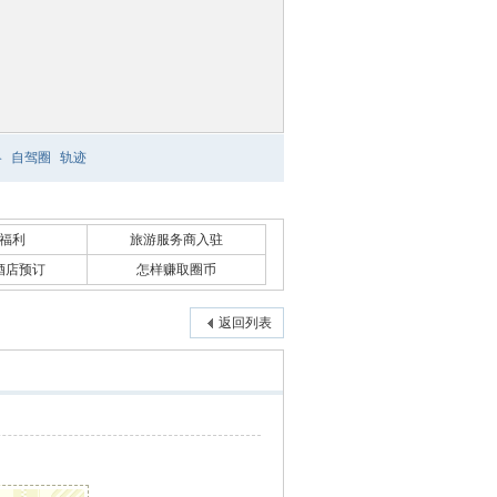
略
自驾圈
轨迹
福利
旅游服务商入驻
酒店预订
怎样赚取圈币
返回列表