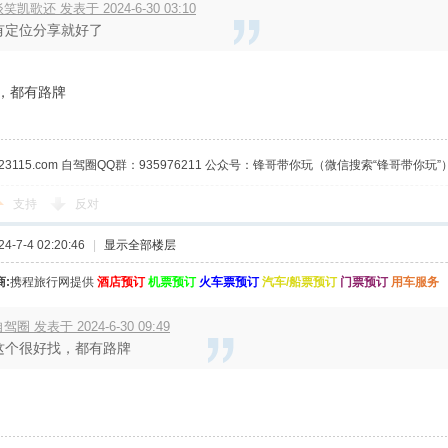
笑凯歌还 发表于 2024-6-30 03:10
有定位分享就好了
，都有路牌
23115.com 自驾圈QQ群：935976211 公众号：锋哥带你玩（微信搜索“锋哥带你玩”
支持
反对
-7-4 02:20:46
|
显示全部楼层
:
携程旅行网提供
酒店预订
机票预订
火车票预订
汽车/船票预订
门票预订
用车服务
驾圈 发表于 2024-6-30 09:49
这个很好找，都有路牌