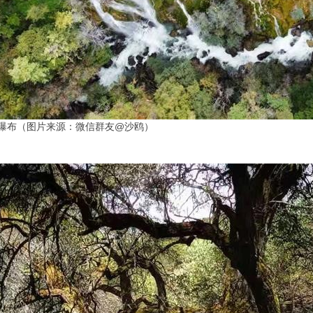
瀑布（图片来源：微信群友@沙鸥）