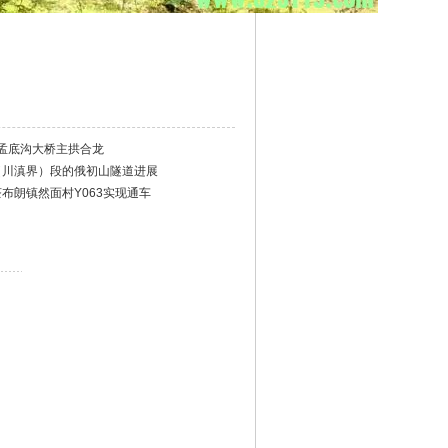
孟底沟大桥主拱合龙
（川滇界）段的俄初山隧道进展
茶布朗镇然面村Y063实现通车
）