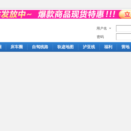
用户名
密码
圈
床车圈
自驾线路
轨迹地图
泸亚线
福利
营地