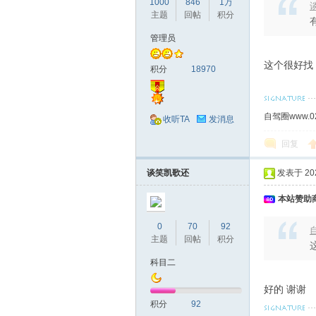
1000
846
1万
谈
主题
回帖
积分
管理员
这个很好找
积分
18970
自驾圈www.0
收听TA
发消息
回复
谈笑凯歌还
发表于 2024
本站赞助商
0
70
92
自
主题
回帖
积分
科目二
好的 谢谢
积分
92