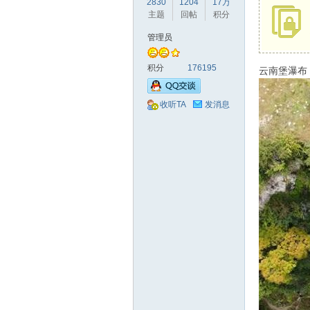
2830
1204
17万
驾
主题
回帖
积分
管理员
积分
176195
云南堡瀑布
收听TA
发消息
圈