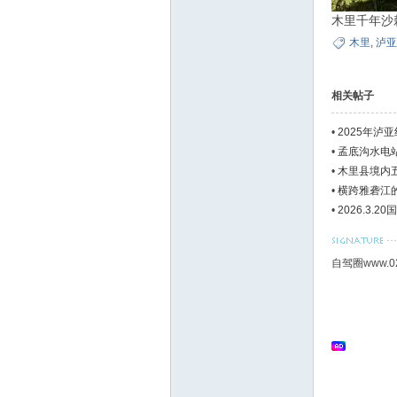
木里千年沙
木里
,
泸亚
相关帖子
•
2025年泸
•
孟底沟水电
•
木里县境内
•
横跨雅砻江
•
2026.3.
自驾圈www.0