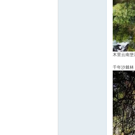
木里云南堡
千年沙棘林