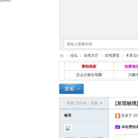
论坛
自驾大厅
自驾课堂
木里云
赞助商家
免费领
怎么注册自驾圈
川藏
自
»
›
›
›
[发现秘境
查看:
22334
|
回复:
4
锋哥
发表于 2021
本站赞助商