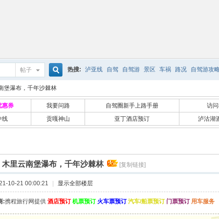
热搜:
泸亚线
自驾
自驾游
景区
车祸
路况
自驾游攻
帖子
搜
南堡瀑布，千年沙棘林
优惠券
我要问路
自驾圈新手上路手册
访问
中线
贡嘎神山
亚丁酒店预订
泸沽湖
索
]
木里云南堡瀑布，千年沙棘林
[复制链接]
-10-21 00:00:21
|
显示全部楼层
:
携程旅行网提供
酒店预订
机票预订
火车票预订
汽车/船票预订
门票预订
用车服务