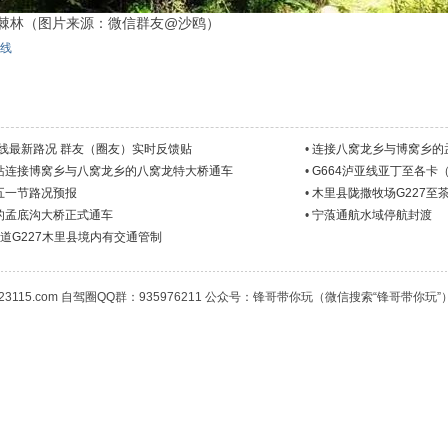
棘林（图片来源：微信群友@沙鸥）
线
亚线最新路况 群友（圈友）实时反馈贴
•
连接八窝龙乡与博窝乡的
站连接博窝乡与八窝龙乡的八窝龙特大桥通车
•
G664泸亚线亚丁至各卡
五一节路况预报
•
木里县陇撒牧场G227至
的孟底沟大桥正式通车
•
宁蒗通航水域停航封渡
20国道G227木里县境内有交通管制
23115.com 自驾圈QQ群：935976211 公众号：锋哥带你玩（微信搜索“锋哥带你玩”