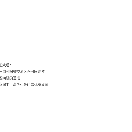
正式通车
开园时间暨交通运营时间调整
区问题的通报
应届中、高考生免门票优惠政策
）