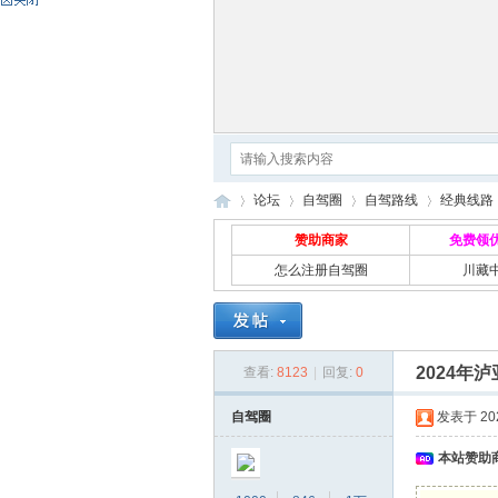
论坛
自驾圈
自驾路线
经典线路
赞助商家
免费领
怎么注册自驾圈
川藏
自
»
›
›
›
›
2024年
查看:
8123
|
回复:
0
自驾圈
发表于 2024
本站赞助商