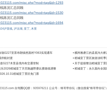
w.023115.com/misc.php?mod=tag&id=1293
亚线路况汇总回顾
w.023115.com/misc.php?mod=tag&id=1530
亚线路况汇总回顾
w.023115.com/misc.php?mod=tag&id=1694
024泸亚线
,
泸沽湖
,
亚丁
,
木里
场G227至茶布朗镇然面村Y063实现通车
•
横跨雅砻江的孟底沟大桥
域停航封渡
•
稻城亚丁景区旅游淡旺季
20国道G227木里县境内有交通管制
•
关于提级整治稻城亚丁景
L迈乐2026稻城亚丁天空跑越野赛比赛路线调整
•
稻城亚丁：永久面向全国
至2026.10.31稻城亚丁景区免门票
23115.com 自驾圈QQ群：935976211 公众号：锋哥带你玩（微信搜索“锋哥带你玩”