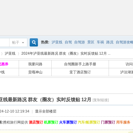
热搜:
泸亚线
自驾
自驾游
景区
车祸
路况
自驾游攻
帖子
搜
泸亚线
2024年泸亚线最新路况 群友（圈友）实时反馈贴 12月 ...
优惠券
我要问路
自驾圈新手上路手册
访问
中线
贡嘎神山
亚丁酒店预订
泸沽湖
索
›
泸亚线最新路况 群友（圈友）实时反馈贴 12月
[复制链接]
-12-10 12:19:34
|
显示全部楼层
:
携程旅行网提供
酒店预订
机票预订
火车票预订
汽车/船票预订
门票预订
用车服务