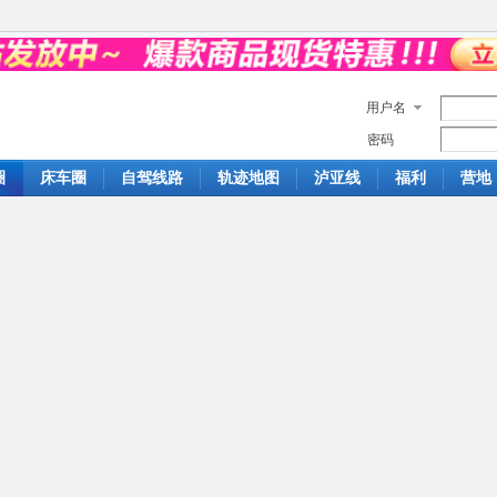
用户名
密码
圈
床车圈
自驾线路
轨迹地图
泸亚线
福利
营地