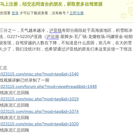
马上注册，结交志同道合的朋友，获取更多自驾资源
您需要
登录
才可以下载或查看，没有账号？
立即注册
过三分之一，天气越来越冷，
泸亚线
有部分路段处于高海拔地区，积雪暗冰
，G227+S220泸亚路（
泸沽湖
-屋脚乡-瓦厂镇-龙撒牧场-玛娜茶金-哈朗
据发现，自驾穿越的人数在下降，不知道是什么原因，前几年，在大的雪
人少了，我们没统计到，也希望通过泸亚线的群友们来这里反馈一下情况
汇总
w.023115.com/misc.php?mod=tag&id=1540
条线视频讲解已经录制了一期
w.023115.com/forum.php?mod=viewthread&tid=1448
亚线路况汇总回顾
w.023115.com/misc.php?mod=tag&id=1019
亚线路况汇总回顾
w.023115.com/misc.php?mod=tag&id=1074
亚线路况汇总回顾
w.023115.com/misc.php?mod=tag&id=1020
亚线路况汇总回顾