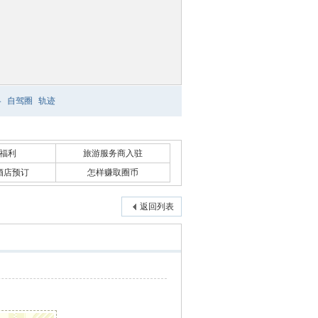
略
自驾圈
轨迹
福利
旅游服务商入驻
酒店预订
怎样赚取圈币
返回列表