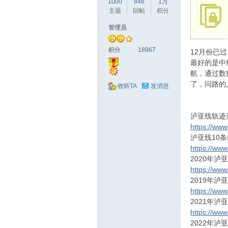
1000
846
1万
驾
主题
回帖
积分
管理员
积分
18967
12月份已
最好的是中线
航，通过数
了，问路的
收听TA
发消息
圈
泸亚线轨迹
https://ww
泸亚线10
https://ww
2020年泸
https://ww
2019年泸
https://ww
2021年泸
https://ww
2022年泸