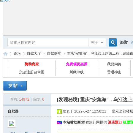
热搜:
帖子
搜
论坛
自驾大厅
自驾课堂
重庆“安集海”，乌江边上超级工程，武隆白马
赞助商家
免费领优惠券
我要问路
怎么注册自驾圈
川藏中线
贡嘎神山
索
自
»
›
›
›
[发现秘境]
重庆“安集海”，乌江边
查看:
14972
|
回复:
6
自驾游
发表于 2022-5-27 12:58:22
|
显示全部楼
本站赞助商:
携程旅行网提供
酒店预订
机票