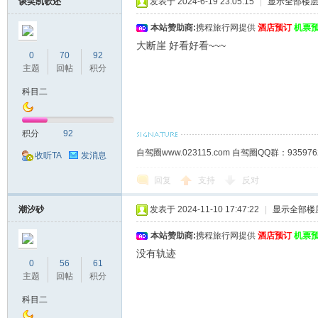
谈笑凯歌还
发表于 2024-6-19 23:05:15
|
显示全部楼
本站赞助商:
携程旅行网提供
酒店预订
机票
大断崖 好看好看~~~
0
70
92
主题
回帖
积分
科目二
积分
92
自驾圈www.023115.com 自驾圈QQ群：93
收听TA
发消息
回复
支持
反对
潮汐砂
发表于 2024-11-10 17:47:22
|
显示全部楼
本站赞助商:
携程旅行网提供
酒店预订
机票
没有轨迹
0
56
61
主题
回帖
积分
科目二