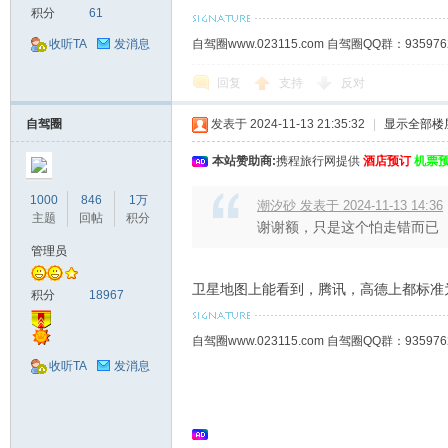
积分
61
自驾圈www.023115.com 自驾圈QQ群：93
收听TA
发消息
回复
支持
反对
自驾圈
发表于 2024-11-13 21:35:32
|
显示全部楼
本站赞助商:
携程旅行网提供
酒店预订
机票
1000
846
1万
潮汐砂 发表于 2024-11-13 14:36
主题
回帖
积分
谢谢额，只是这个怕走错而已
管理员
卫星地图上能看到，腾讯，高德上都标准
积分
18967
自驾圈www.023115.com 自驾圈QQ群：93
收听TA
发消息