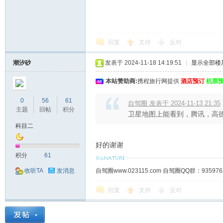
回复
支持
反对
潮汐砂
发表于 2024-11-18 14:19:51
|
显示全部楼
本站赞助商:
携程旅行网提供
酒店预订
机票
0
56
61
自驾圈 发表于 2024-11-13 21:35
主题
回帖
积分
卫星地图上能看到，腾讯，高德
科目二
好的谢谢
积分
61
自驾圈www.023115.com 自驾圈QQ群：93
收听TA
发消息
回复
支持
反对