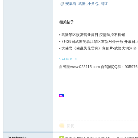
安集海
,
武隆
,
小角包
,
网红
相关帖子
•
武隆景区恢复营业首日 疫情防控不松懈
•
7月29日武隆芙蓉江景区重新对外开放 开幕日
•
大佛岩《佛说风花雪月》宣传片-武隆大洞河乡
自驾圈www.023115.com 自驾圈QQ群：93
回复