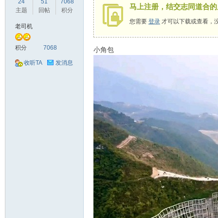
24
51
7068
马上注册，结交志同道合的
驾
主题
回帖
积分
您需要
登录
才可以下载或查看，
老司机
积分
7068
小角包
收听TA
发消息
圈