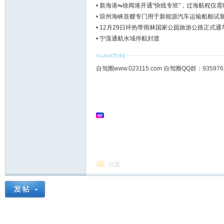
•
新海港⇋徐闻港开通“快线专班”，过海航程仅需
•
琼州海峡首艘专门用于新能源汽车运输船舶试
•
12月29日环热带雨林国家公园旅游公路正式通
•
宁蒗通航水域停航封渡
自驾圈www.023115.com 自驾圈QQ群：93
回复