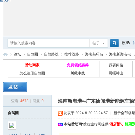
热搜:
帖子
搜
论坛
自驾圈
自驾路线
推荐线路
海南岛环岛
海南新海港⇋广东
赞助商家
免费领优惠券
我要问路
怎么注册自驾圈
川藏中线
贡嘎神山
索
自
»
›
›
›
›
›
海南新海港⇋广东徐闻港新能源车辆
查看:
4673
|
回复:
0
自驾圈
发表于 2024-8-20 23:24:57
|
显示全部楼
本站赞助商:
携程旅行网提供
酒店预订
机票