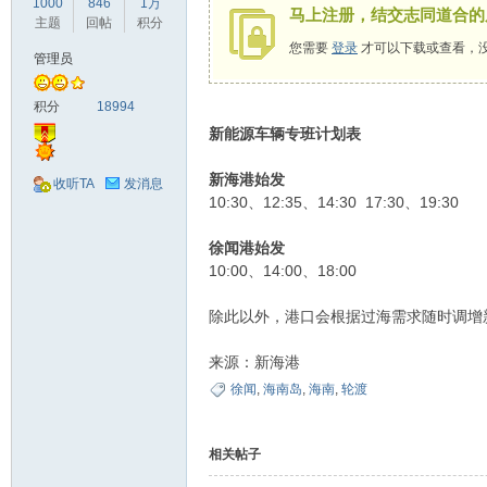
1000
846
1万
马上注册，结交志同道合的
驾
主题
回帖
积分
您需要
登录
才可以下载或查看，
管理员
积分
18994
新能源车辆专班计划表
新海港始发
收听TA
发消息
10:30、12:35、14:30 17:30、19:30
圈
徐闻港始发
10:00、14:00、18:00
除此以外，港口会根据过海需求随时调增
来源：新海港
徐闻
,
海南岛
,
海南
,
轮渡
相关帖子