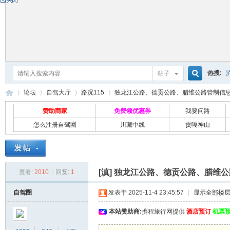
热搜:
帖子
搜
论坛
自驾大厅
路况115
独龙江公路、德贡公路、腊维公路管制信息 .
赞助商家
免费领优惠券
我要问路
怎么注册自驾圈
川藏中线
贡嘎神山
索
自
»
›
›
›
[滇]
独龙江公路、德贡公路、腊维公
查看:
2010
|
回复:
1
自驾圈
发表于 2025-11-4 23:45:57
|
显示全部楼
本站赞助商:
携程旅行网提供
酒店预订
机票