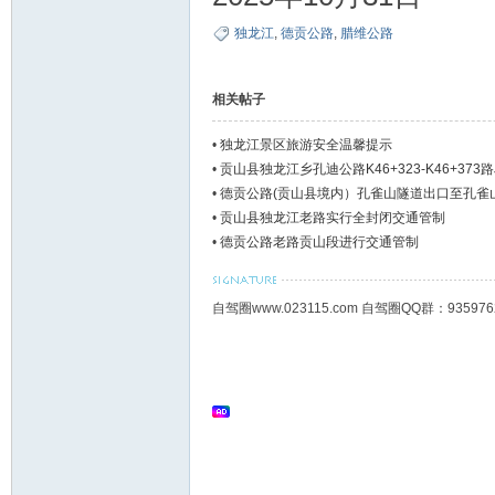
独龙江
,
德贡公路
,
腊维公路
相关帖子
•
独龙江景区旅游安全温馨提示
•
贡山县独龙江乡孔迪公路K46+323-K46+37
•
德贡公路(贡山县境内）孔雀山隧道出口至孔雀
•
贡山县独龙江老路实行全封闭交通管制
•
德贡公路老路贡山段进行交通管制
自驾圈www.023115.com 自驾圈QQ群：93