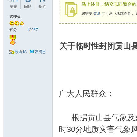
1000
846
1万
马上注册，结交志同道合的
驾
主题
回帖
积分
您需要
登录
才可以下载或查看，
管理员
积分
18967
关于临时性封闭贡山
收听TA
发消息
圈
广大人民群众：
根据贡山县气象及多部
时30分地质灾害气象风险