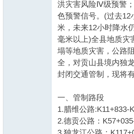
洪灾害风险Ⅳ级预警；2
色预警信号。(过去12
米，未来12小时降水仍
毫米以上)全县地质灾
塌等地质灾害，公路
全，对贡山县境内独
封闭交通管制，现将
一、管制路段
1.腊维公路:K11+83
2.德贡公路：K57+0
3.独龙江公路：K117