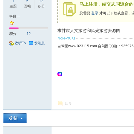
1
6
12
马上注册，结交志同道合的
驾
主题
回帖
积分
您需要
登录
才可以下载或查看，
科目一
求甘肃人文旅游和风光旅游资源图
积分
12
收听TA
发消息
自驾圈www.023115.com 自驾圈QQ群：93
圈
回复