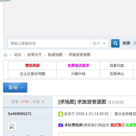
热搜:
帖子
搜
论坛
自驾大厅
轨迹地图
求旅游资源图
赞助商家
免费领优惠券
我要问路
怎么注册自驾圈
川藏中线
贡嘎神山
索
自
»
›
›
›
[求地图]
求旅游资源图
查看:
1299
|
回复:
0
[复制链接]
Sx669095271
发表于 2026-1-21 14:30:42
|
显示全部楼
本站赞助商:
携程旅行网提供
酒店预订
机票