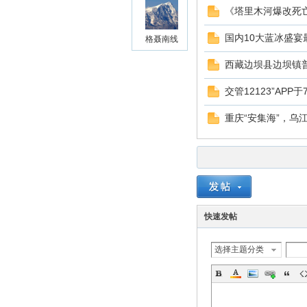
《塔里木河爆改死
国内10大蓝冰盛宴
格聂南线
西藏边坝县边坝镇
交管12123”AP
重庆“安集海”，乌
快速发帖
选择主题分类