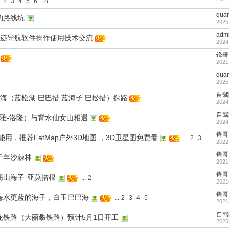
.
2
3
4
5
6
..
8
qua
的路线坑
2025
adm
aps轨迹导航软件操作使用技术交流
2024
锋哥
2021
qua
2025
自驾
巴海（蓝松湖.巴巴措.蓝海子.巴松措）探路
2024
自驾
察雅-洛隆）与背水仙女山相遇
2024
锋哥
不能用，推荐FatMap户外3D地图 ，3D卫星图免费看
...
2
3
2022
锋哥
千年沙棘林
2021
锋哥
高山海子-亚莫措根
...
2
2021
锋哥
海水更蓝的海子，白玉巴巴海
...
2
3
4
5
2021
自驾
花铁路（大丽攀铁路）预计5月1日开工
2025