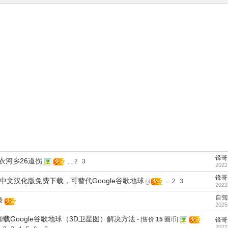
锋哥
衣河乡26道拐
...
2
3
2022
锋哥
版中文汉化版免费下载，可替代Google谷歌地球
...
2
3
2022
自驾
录
2025
载Google谷歌地球（3D卫星图）解决方法
- [售价
15
圈币]
锋哥
2022