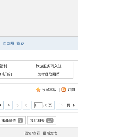
略
自驾圈
轨迹
福利
旅游服务商入驻
酒店预订
怎样赚取圈币
收藏本版
|
订阅
3
4
5
6
/ 6 页
下一页
旅商修炼
3
其他相关
17
回复/查看
最后发表