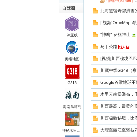
-
[回帖奖励
456
]
..
自驾圈
北海道留寿都滑雪
[ 视频]OruxM
"神鹰"-萨格神山
泸亚线
马丁公路
[视频]川西秘境巴
奥维地图
川藏中线G349（
Google谷歌地球
G318
木里云南堡瀑布，
川西最高，最蓝的
海南岛环岛
川西极致秘境，比
大理至丽江至攀枝
神秘木里王国