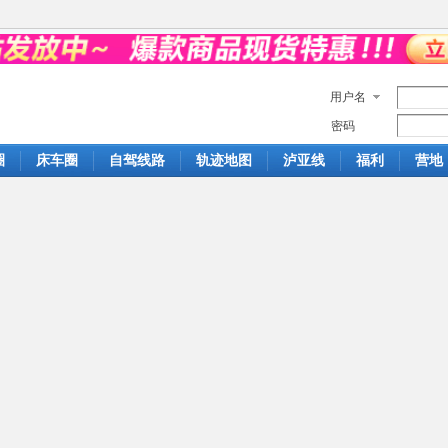
用户名
密码
圈
床车圈
自驾线路
轨迹地图
泸亚线
福利
营地