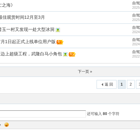
自驾
亡之海》
2025
自驾
最佳观赏时间12月至3月
2025
自驾
普玉一村又发现一处大型冰洞
2024
自驾
P于7月1日起正式上线单位用户版
2024
自驾
江边上超级工程，武隆白马小角包
2022
下一页 »
返 回
1
2
还可输入
80
个字符