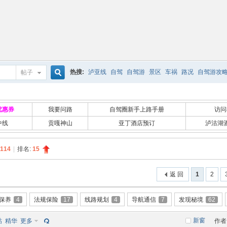
热搜:
泸亚线
自驾
自驾游
景区
车祸
路况
自驾游攻
帖子
搜
优惠券
我要问路
自驾圈新手上路手册
访问
中线
贡嘎神山
亚丁酒店预订
泸沽湖
索
114
|
排名:
15
返 回
1
2
保养
4
法规保险
17
线路规划
4
导航通信
7
发现秘境
62
新窗
帖
精华
更多
作者