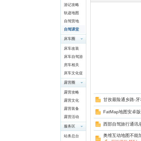
游记攻略
驾
轨迹地图
自驾营地
自驾课堂
床车圈
QQ群
床车改装
4697975
床车自驾游
91
房车相关
圈
床车文化促
进交流
露营圈
露营攻略
甘孜最险通乡路-牙
露营文化
露营装备
FatMap地图安卓
露营活动
西部自驾旅行通讯
服务区
奥维互动地图不能加
站务总台