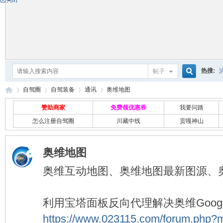
热搜:
帖子
搜
自驾圈
自驾装备
通讯
奥维地图
赞助商家
免费领优惠券
我要问路
怎么注册自驾圈
川藏中线
贡嘎神山
索
自
›
›
›
›
奥维地图
奥维互动地图、奥维地图最新图源、
利用宝塔面板反向代理解决奥维Goog
https://www.023115.com/forum.php?