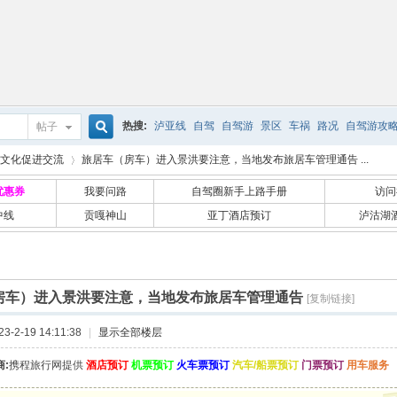
热搜:
泸亚线
自驾
自驾游
景区
车祸
路况
自驾游攻
帖子
搜
文化促进交流
旅居车（房车）进入景洪要注意，当地发布旅居车管理通告 ...
优惠券
我要问路
自驾圈新手上路手册
访问
中线
贡嘎神山
亚丁酒店预订
泸沽湖
索
›
房车）进入景洪要注意，当地发布旅居车管理通告
[复制链接]
-2-19 14:11:38
|
显示全部楼层
:
携程旅行网提供
酒店预订
机票预订
火车票预订
汽车/船票预订
门票预订
用车服务