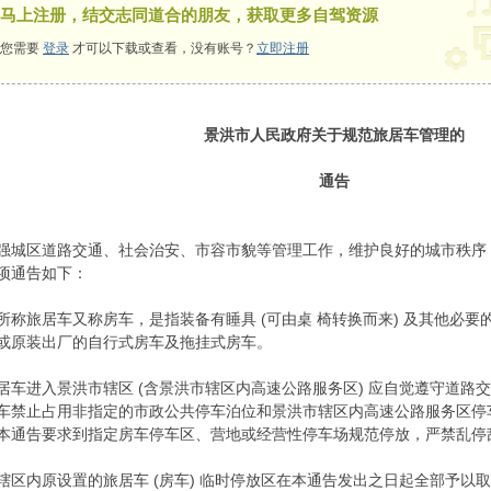
马上注册，结交志同道合的朋友，获取更多自驾资源
您需要
登录
才可以下载或查看，没有账号？
立即注册
景洪市人民政府关于规范旅居车管理的
通告
强城区道路交通、社会治安、市容市貌等管理工作，维护良好的城市秩序
项通告如下：
所称旅居车又称房车，是指装备有睡具 (可由桌 椅转换而来) 及其他必
或原装出厂的自行式房车及拖挂式房车。
居车进入景洪市辖区 (含景洪市辖区内高速公路服务区) 应自觉遵守道路
车禁止占用非指定的市政公共停车泊位和景洪市辖区内高速公路服务区停
本通告要求到指定房车停车区、营地或经营性停车场规范停放，严禁乱停
辖区内原设置的旅居车 (房车) 临时停放区在本通告发出之日起全部予以