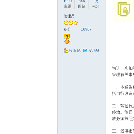
1000
846
1万
驾
主题
回帖
积分
管理员
积分
18967
收听TA
发消息
圈
为进一步加
管理有关事
一、本通告
括自行改造
二、驾驶旅
停放。旅居
放必须按照
三、景洪市