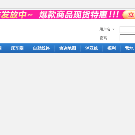
用户名
密码
圈
床车圈
自驾线路
轨迹地图
泸亚线
福利
营地