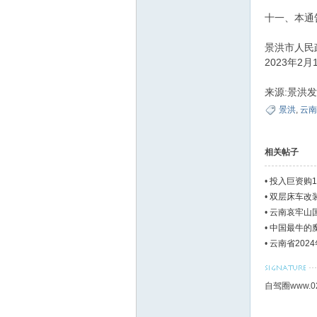
十一、本通
景洪市人民
2023年2月
来源:景洪
景洪
,
云南
相关帖子
•
投入巨资购1
•
双层床车改装
•
云南哀牢山
•
中国最牛的
•
云南省202
自驾圈www.0