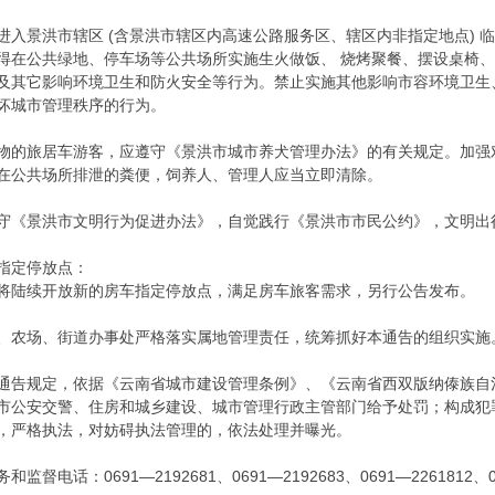
进入景洪市辖区 (含景洪市辖区内高速公路服务区、辖区内非指定地点) 
得在公共绿地、停车场等公共场所实施生火做饭、 烧烤聚餐、摆设桌椅
及其它影响环境卫生和防火安全等行为。禁止实施其他影响市容环境卫生
坏城市管理秩序的行为。
物的旅居车游客，应遵守《景洪市城市养犬管理办法》的有关规定。加强
在公共场所排泄的粪便，饲养人、管理人应当立即清除。
守《景洪市文明行为促进办法》，自觉践行《景洪市市民公约》，文明出
指定停放点：
将陆续开放新的房车指定停放点，满足房车旅客需求，另行公告发布。
、农场、街道办事处严格落实属地管理责任，统筹抓好本通告的组织实施
通告规定，依据《云南省城市建设管理条例》、《云南省西双版纳傣族自
市公安交警、住房和城乡建设、城市管理行政主管部门给予处罚；构成犯
，严格执法，对妨碍执法管理的，依法处理并曝光。
监督电话：0691—2192681、0691—2192683、0691—2261812、0