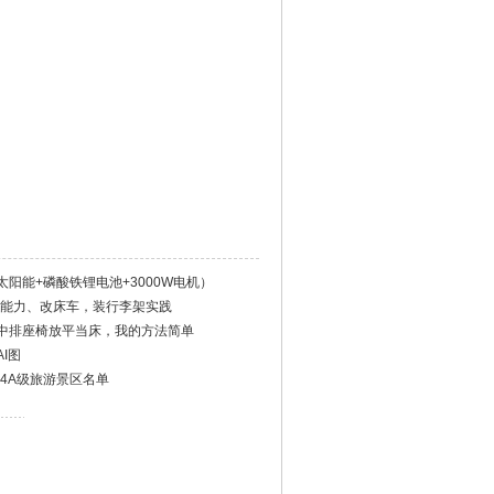
阳能+磷酸铁锂电池+3000W电机）
野能力、改床车，装行李架实践
中排座椅放平当床，我的方法简单
I图
家4A级旅游景区名单
）