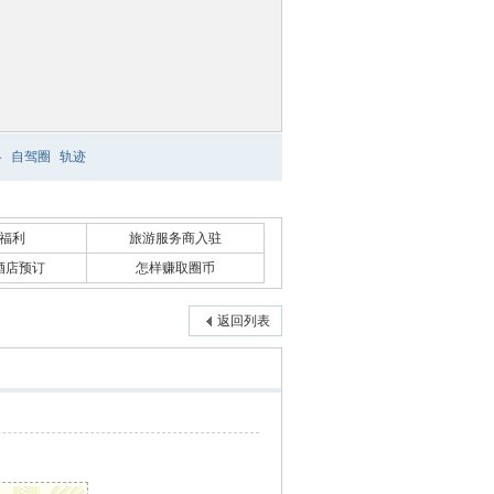
略
自驾圈
轨迹
福利
旅游服务商入驻
酒店预订
怎样赚取圈币
返回列表