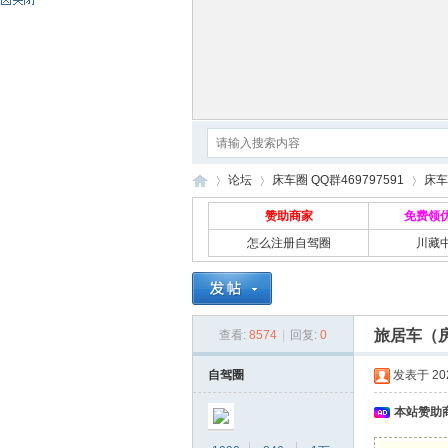
论坛
床车圈 QQ群469797591
床车
赞助商家
免费领
怎么注册自驾圈
川藏
自
»
›
›
旅居车（
查看:
8574
|
回复:
0
自驾圈
发表于 2023
本站赞助商