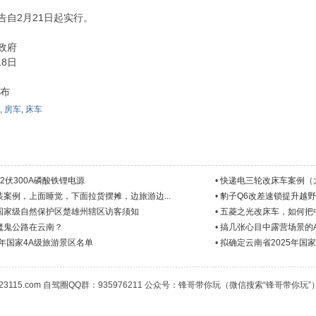
告自2月21日起实行。
政府
18日
发布
,
房车
,
床车
2伏300A磷酸铁锂电源
•
快递电三轮改床车案例（太
案例，上面睡觉，下面拉货摆摊，边旅游边...
•
豹子Q6改差速锁提升越
国家级自然保护区楚雄州辖区访客须知
•
五菱之光改床车，如何把
魔鬼公路在云南？
•
搞几张心目中露营场景的A
4年国家4A级旅游景区名单
•
拟确定云南省2025年国
23115.com 自驾圈QQ群：935976211 公众号：锋哥带你玩（微信搜索“锋哥带你玩”