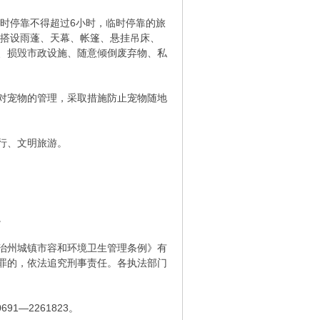
临时停靠不得超过6小时，临时停靠的旅
、搭设雨蓬、天幕、帐篷、悬挂吊床、
、损毁市政设施、随意倾倒废弃物、私
对宠物的管理，采取措施防止宠物随地
行、文明旅游。
。
治州城镇市容和环境卫生管理条例》有
罪的，依法追究刑事责任。各执法部门
691—2261823。