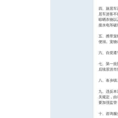
四、旅居车
居车游客不
晾晒衣物以
接水电等破
五、携带宠
便溺。宠物
六、自觉遵
七、第一批
后续景洪市
八、各乡镇
九、违反本
关规定，由
要加强监管
十、咨询服务和